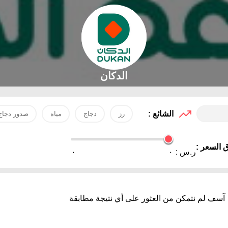
الدكان
الشائع :
رز
دجاج
مياه
صدور دجاج
 السعر :
ر.س :
٠
٠
آسف لم نتمكن من العثور على أي نتيجة مطابقة