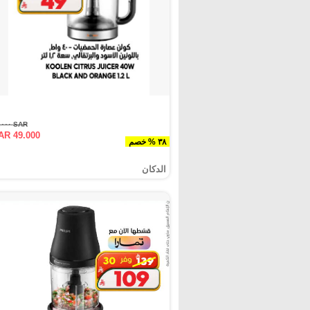
SAR ٧٩.٠٠٠
AR 49.000
٣٨ % خصم
الدكان