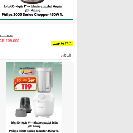
SAR ١٣٩.٠٠٠
AR 109.000
٢١.٦ % خصم
الدكان