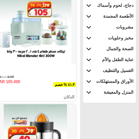
دجاج، لحوم وأسماك
الأطعمة المجمدة
مشروبات
مخبز وحلويات
الصحة والجمال
عناية الطفل والأم
الغسيل والتنظيف
SAR ١٧٩.٠٠٠
الأوراق والمستهلكات
AR 105.000
٤١.٣ % خصم
المنزل والمعيشة
الدكان