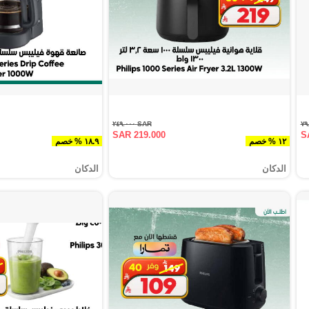
SAR ٢٤٩.٠٠٠
SAR 219.000
S
١٢ % خصم
١٨.٩ % خصم
الدكان
الدكان