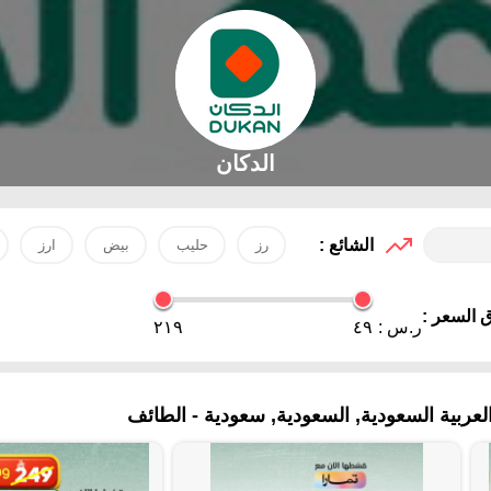
الدكان
الشائع :
رز
حليب
بيض
ارز
 السعر :
ر.س :
٤٩
٢١٩
ربية السعودية, السعودية, سعودية - الطائف