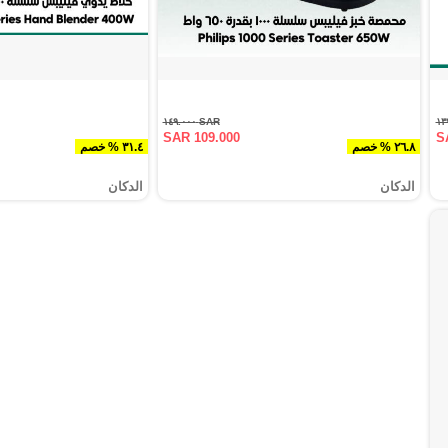
SAR ١٤٩.٠٠٠
SAR 109.000
S
٢٦.٨ % خصم
٣١.٤ % خصم
الدكان
الدكان