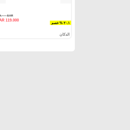
SAR ١٤٩.٠٠٠
AR 119.000
٢٠.١ % خصم
الدكان