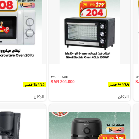
SAR ٢٧٩.٠٠٠
SAR 204.000
S
٢٦.٩ % خصم
١٦.٥ % خصم
الدكان
الدكان