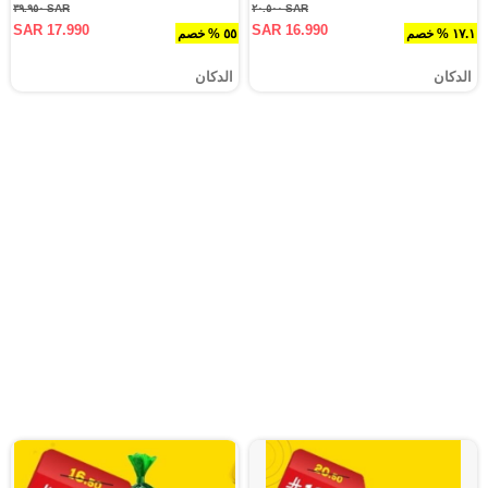
SAR ٣٩.٩٥٠
SAR ٢٠.٥٠٠
SAR 17.990
SAR 16.990
١٧.١ % خصم
٥٥ % خصم
الدكان
الدكان