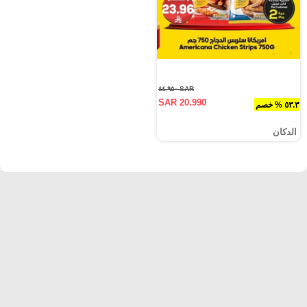
SAR ٤٤.٩٥٠
SAR 20.990
٥٣.٣ % خصم
الدكان