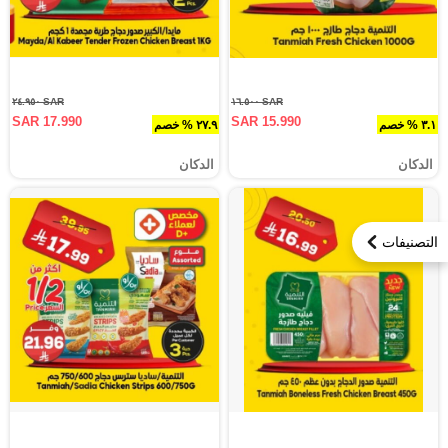
SAR ٢٤.٩٥٠
SAR ١٦.٥٠٠
SAR 17.990
SAR 15.990
٣.١ % خصم
٢٧.٩ % خصم
الدكان
الدكان
التصنيفات