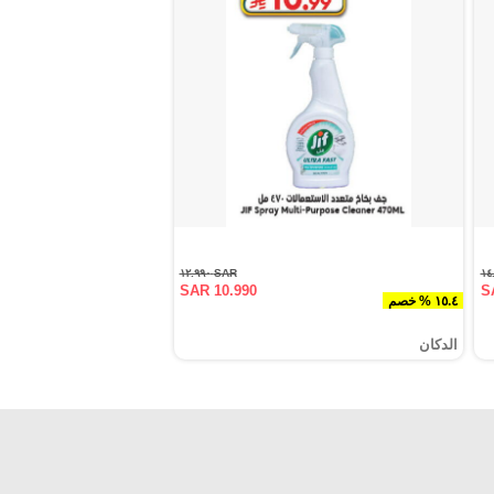
SAR ١٢.٩٩٠
SAR 10.990
S
١٥.٤ % خصم
الدكان