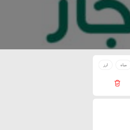
مياه
ارز
صدور دجاج
بيض
Innova Health Care