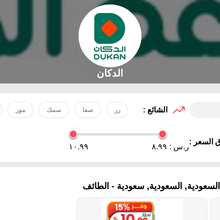
الدكان
الشائع :
رز
صفا
سمك
موز
 السعر :
ر.س :
٨.٩٩
١٠.٩٩
سعودية, السعودية, سعودية - الطائف