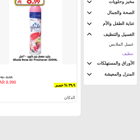
مخبز وحلويات
الصحة والجمال
عناية الطفل والأم
الغسيل والتنظيف
غسل الملابس
تنظيف
الأوراق والمستهلكات
المنزل والمعيشة
SAR ١٤.٩٥٠
AR 8.990
٣٩.٩ % خصم
الدكان