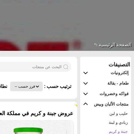
الصفحة الرئيسية
التصنيفات
إلكترونيات
طعام - بقالة
ترتيب حسب :
نطاق
فواكه وخضروات
منتجات الألبان وبيض
٦٧٠ منتجات
عروض جبنة و كريم في مملكة العرب
حليب و لبن
زبادي و لبنة
جبنة و كريم