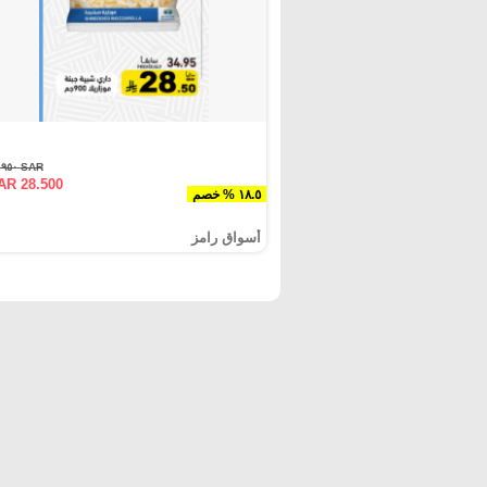
SAR ٣٤.٩٥٠
AR 28.500
١٨.٥ % خصم
أسواق رامز