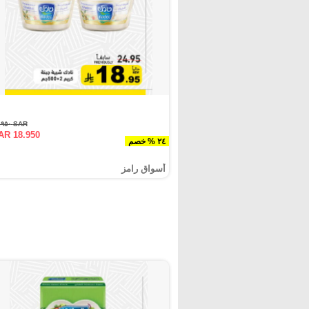
SAR ٢٤.٩٥٠
AR 18.950
٢٤ % خصم
أسواق رامز