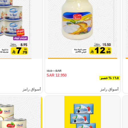
SAR ١٥.٥٠٠
SAR 12.950
١٦.٥ % خصم
أسواق رامز
أسواق رامز