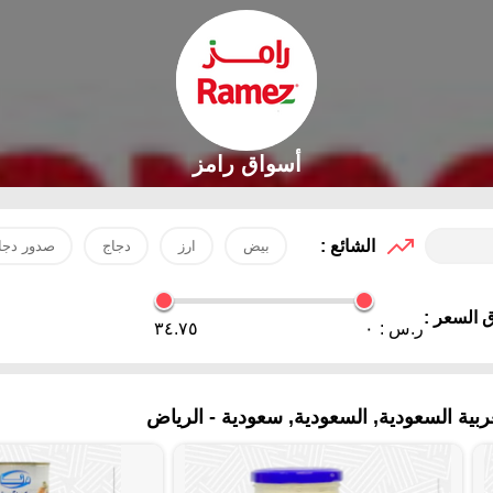
أسواق رامز
الشائع :
بيض
ارز
دجاج
صدور دجا
 السعر :
ر.س :
٠
٣٤.٧٥
ية السعودية, السعودية, سعودية - الرياض