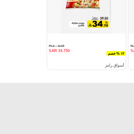
SAR ٣٩.٥٠٠
SAR 34.750
S
١٢ % خصم
أسواق رامز