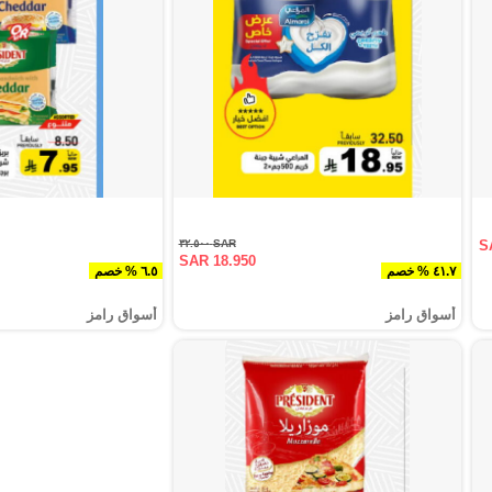
SAR ٣٢.٥٠٠
S
SAR 18.950
٤١.٧ % خصم
٦.٥ % خصم
أسواق رامز
أسواق رامز