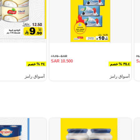
SAR ١٦.٢٥٠
SAR 10.500
S
٣٥.٤ % خصم
٢٤ % خصم
أسواق رامز
أسواق رامز