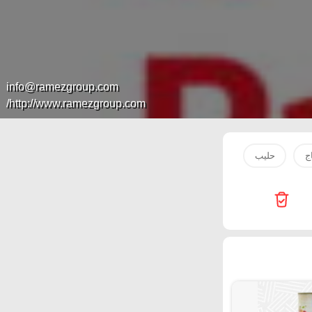
info@ramezgroup.com
http://www.ramezgroup.com/
ج
حليب
سمك
مياه
بصل
سكر
ماء