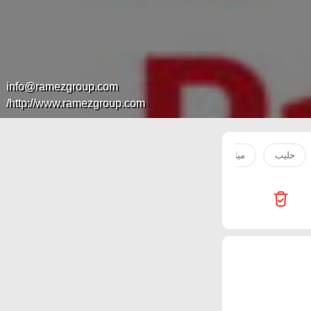
info@ramezgroup.com
http://www.ramezgroup.com/
حليب
مياه
صدور دجاج
بطاطس
سكر
لحم