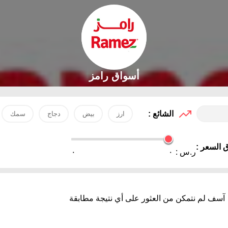
أسواق رامز
الشائع :
ارز
بيض
دجاج
سمك
 السعر :
ر.س :
٠
٠
آسف لم نتمكن من العثور على أي نتيجة مطابقة