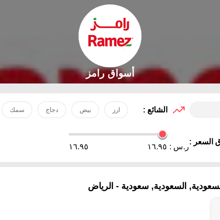
أسواق رامز
الشائع :
ارز
بيض
دجاج
سمك
 السعر :
ر.س :
١٦.٩٥
١٦.٩٥
عودية, السعودية, سعودية - الرياض