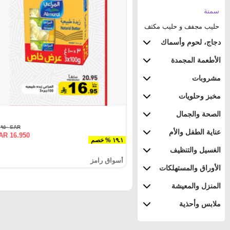
سمنة
حليب مجفف و حليب مكثف
دجاج، لحوم وأسماك
الأطعمة المجمدة
مشروبات
مخبز وحلويات
الصحة والجمال
SAR ٢٠.٩٥٠
عناية الطفل والأم
AR 16.950
١٩.١ % خصم
الغسيل والتنظيف
أسواق رامز
الأوراق والمستهلكات
المنزل والمعيشة
ملابس وأحذية