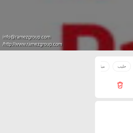
info@ramezgroup.com
http://www.ramezgroup.com/
حليب
مياه
صدور دجاج
بطاطس
سكر
لحم