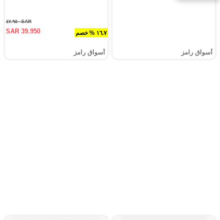
SAR ٤٧.٩٥٠
SAR 39.950
١٦.٧ % خصم
أسواق رامز
أسواق رامز