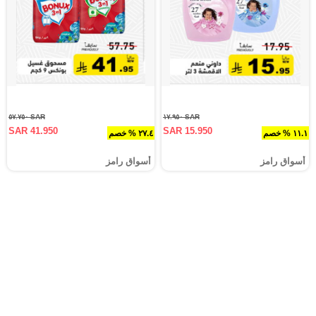
SAR ٥٧.٧٥٠
SAR ١٧.٩٥٠
SAR 41.950
SAR 15.950
١١.١ % خصم
٢٧.٤ % خصم
أسواق رامز
أسواق رامز