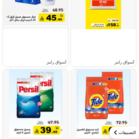
أسواق رامز
أسواق رامز
التصنيفات