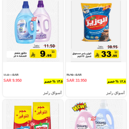
SAR ١١.٥٠٠
SAR ٣٨.٩٥٠
SAR 9.950
SAR 33.950
١٢.٨ % خصم
١٣.٥ % خصم
أسواق رامز
أسواق رامز