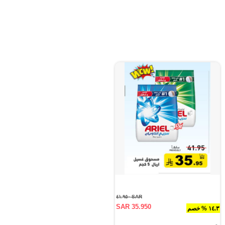
SAR ٤١.٩٥٠
SAR 35.950
١٤.٣ % خصم