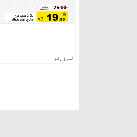
أسواق رامز