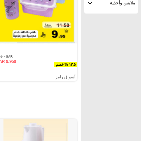
ملابس وأحذية
SAR ١١.٥٠٠
AR 9.950
١٣.٥ % خصم
أسواق رامز