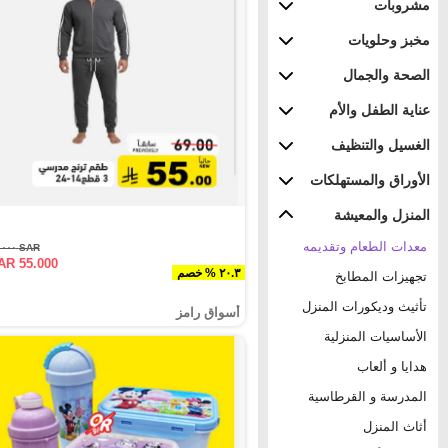
مشروبات
مخبز وحلويات
الصحة والجمال
عناية الطفل والأم
الغسيل والتنظيف
الأوراق والمستهلكات
المنزل والمعيشة
معدات الطعام وتقديمه
SAR ٦٩.٠٠٠
AR 55.000
٢٠.٣ % خصم
تجهيزات المطابخ
تأثيث وديكورات المنزل
أسواق رامز
الأساسيات المنزلية
هدايا و ألعاب
المدرسة و القرطاسية
أثاث المنزل