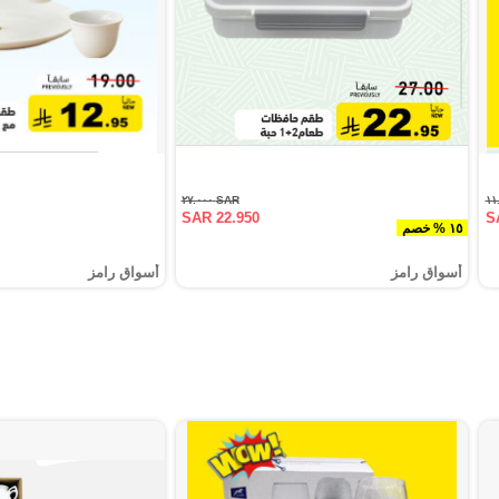
SAR ٢٧.٠٠٠
SAR 22.950
S
١٥ % خصم
أسواق رامز
أسواق رامز