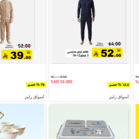
SAR ٦٤.٠٠٠
SAR 52.000
S
١٨.٨ % خصم
٢٥ % خصم
أسواق رامز
أسواق رامز