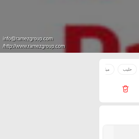
info@ramezgroup.com
http://www.ramezgroup.com/
حليب
مياه
صدور دجاج
بطاطس
سكر
لحم