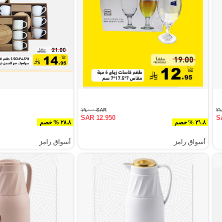
SAR ١٩.٠٠٠
SAR 12.950
S
٣١.٨ % خصم
٢٨.٨ % خصم
أسواق رامز
أسواق رامز