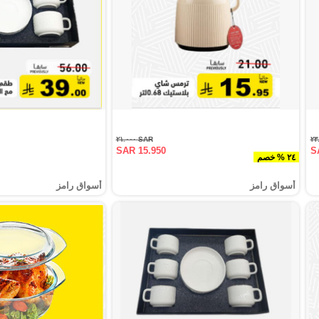
SAR ٢١.٠٠٠
SAR 15.950
S
٢٤ % خصم
أسواق رامز
أسواق رامز