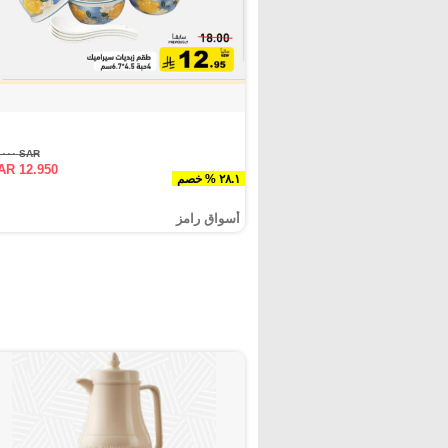
SAR ١٨.٠٠٠
AR 12.950
٢٨.١ % خصم
أسواق رامز