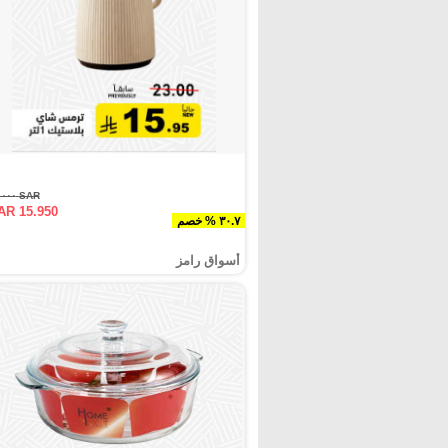
SAR ٢٣.٠٠٠
AR 15.950
٣٠.٧ % خصم
أسواق رامز