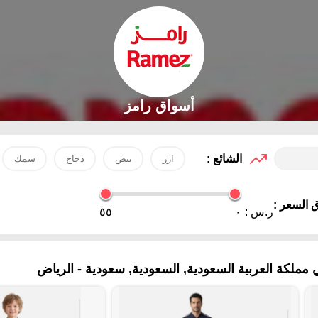
أسواق رامز
الشائع :
ارز
بيض
دجاج
سمك
 السعر :
ر.س :
٠
٥٥
ملكة العربية السعودية, السعودية, سعودية - الرياض