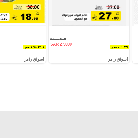
SAR ٣٧.٠٠٠
SAR 27.000
٢٧ % خصم
٣٦.٨ % خصم
أسواق رامز
أسواق رامز