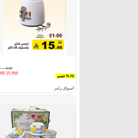
SAR ٢١.٠٠٠
AR 15.950
٢٤ % خصم
أسواق رامز