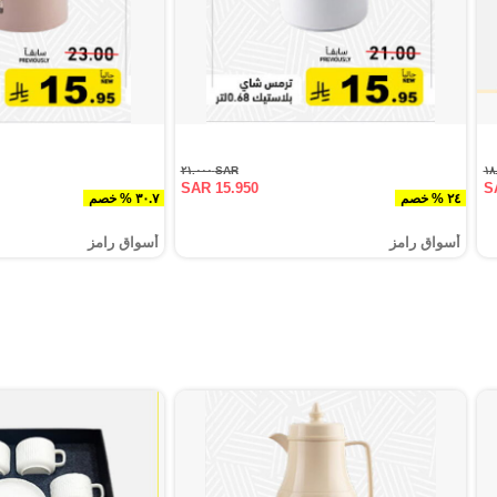
SAR ٢١.٠٠٠
SAR 15.950
S
٢٤ % خصم
٣٠.٧ % خصم
أسواق رامز
أسواق رامز