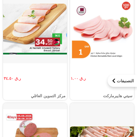
ر.ق ١.٠٠
ر.ق ٣٤.٥٠
التصنيفات
سيتي هايبرماركت
مركز التموين العائلي