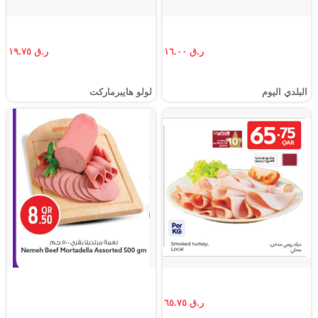
ر.ق ١٦.٠٠
ر.ق ١٩.٧٥
البلدي اليوم
لولو هايبرماركت
ر.ق ٦٥.٧٥