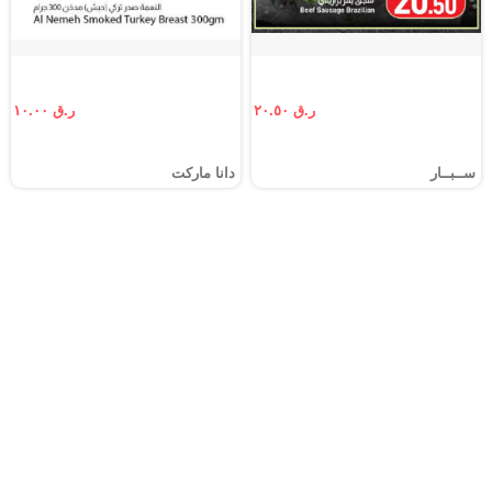
ر.ق ٢٠.٥٠
ر.ق ١٠.٠٠
ســبــار
دانا ماركت