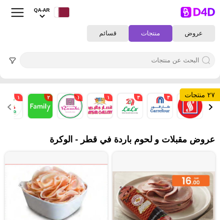
QA-AR
عروض
منتجات
قسائم
٢٧ منتجات
١
٢
١
١
٣
٣
٣
عروض مقبلات و لحوم باردة في قطر - الوكرة