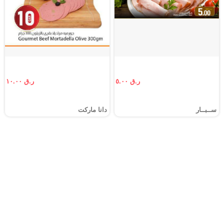
ر.ق ٥.٠٠
ر.ق ١٠.٠٠
ســبــار
دانا ماركت