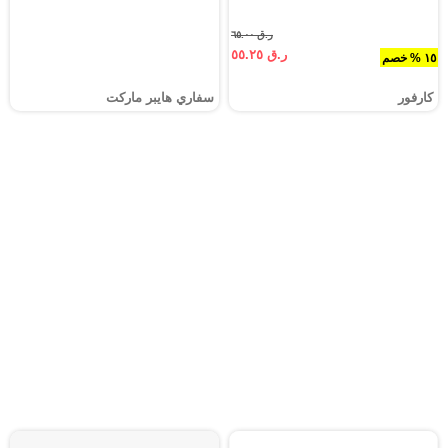
ر.ق ٦٥.٠٠
ر.ق ٥٥.٢٥
١٥ % خصم
كارفور
سفاري هايبر ماركت