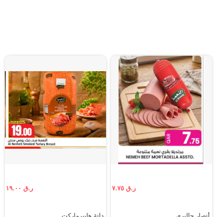
ر.ق ٧.٧٥
ر.ق ١٩.٠٠
أنصار جاليري
دانة هايبرماركت