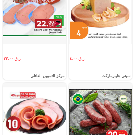
ر.ق ٤.٠٠
ر.ق ٢٢.٠٠
سيتي هايبرماركت
مركز التموين العائلي