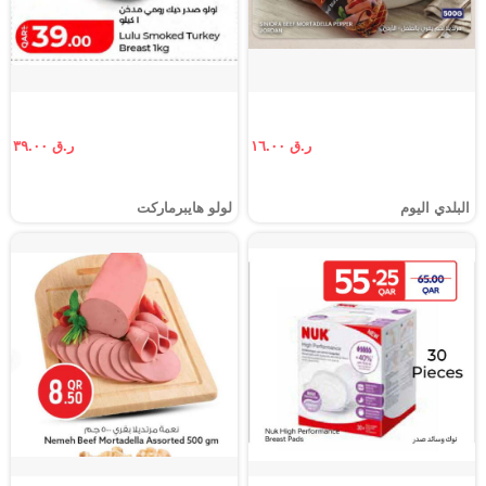
ر.ق ١٦.٠٠
ر.ق ٣٩.٠٠
البلدي اليوم
لولو هايبرماركت