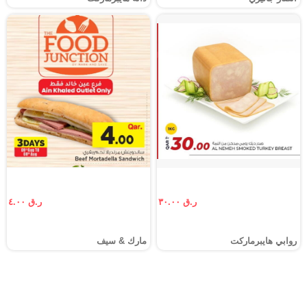
ر.ق ٣٠.٠٠
ر.ق ٤.٠٠
روابي هايبرماركت
مارك & سيف