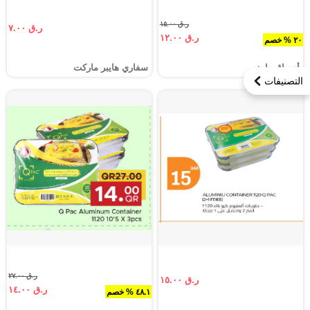
ر.ق ١٥.٠٠
ر.ق ٧.٠٠
ر.ق ١٢.٠٠
٢٠ % خصم
أسواق رامز
سفاري هايبر ماركت
التصنيفات
ر.ق ٢٧.٠٠
ر.ق ١٥.٠٠
ر.ق ١٤.٠٠
٤٨.١ % خصم