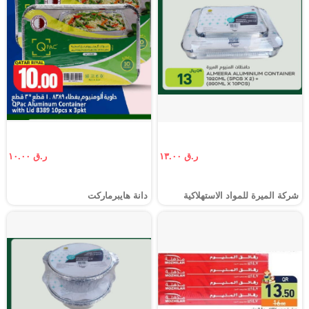
ر.ق ١٣.٠٠
ر.ق ١٠.٠٠
شركة الميرة للمواد الاستهلاكية
دانة هايبرماركت