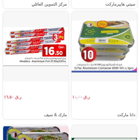
سيتي هايبرماركت
مركز التموين العائلي
ر.ق ١٠.٠٠
ر.ق ١٦.٥٠
دانا ماركت
مارك & سيف