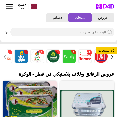
QA-AR
عروض
منتجات
قسائم
١٥ منتجات
١
١
٢
٦
١
٢
١
عروض الرقائق وغلاف بلاستيكي في قطر - الوكرة