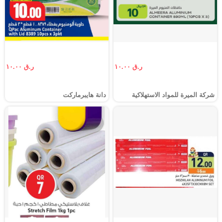
ر.ق ١٠.٠٠
ر.ق ١٠.٠٠
شركة الميرة للمواد الاستهلاكية
دانة هايبرماركت