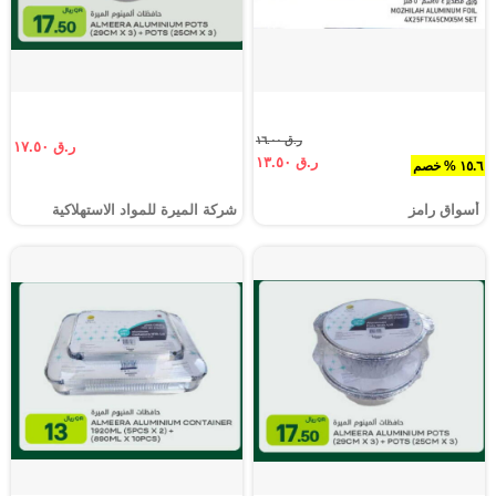
ر.ق ١٦.٠٠
ر.ق ١٧.٥٠
ر.ق ١٣.٥٠
١٥.٦ % خصم
أسواق رامز
شركة الميرة للمواد الاستهلاكية