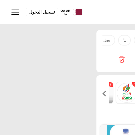
QA-AR
تسجيل الدخول
1'
بصل
لحم
طقم
Super Touch
mobile
١
٣
١
٢
١