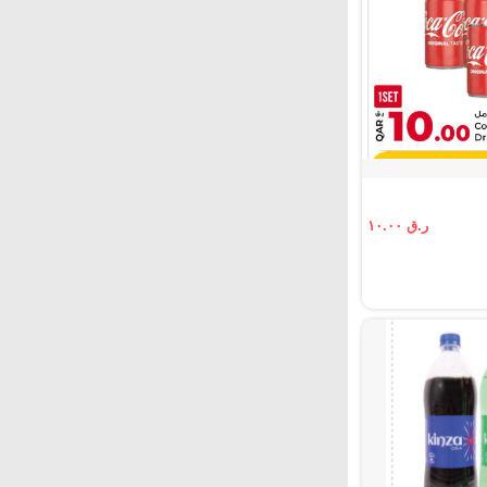
ر.ق ١٠.٠٠