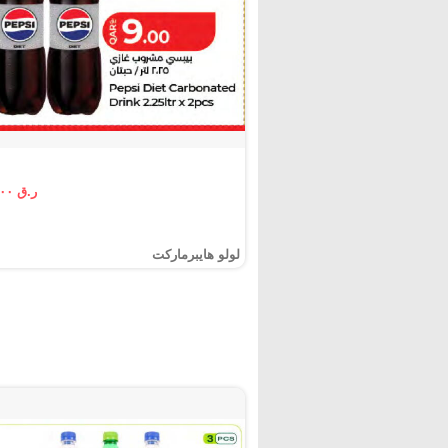
ر.ق ٩.٠٠
لولو هايبرماركت