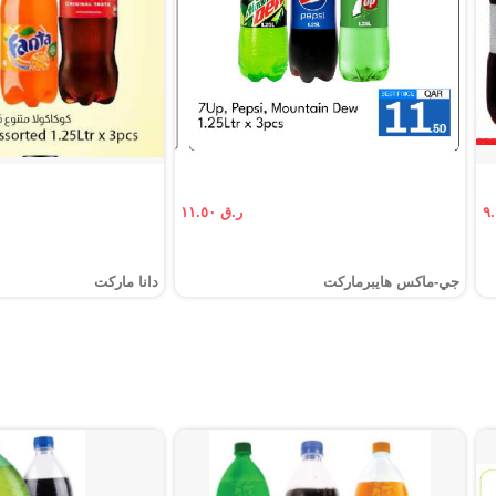
ر.ق ١١.٥٠
جي-ماكس هايبرماركت
دانا ماركت