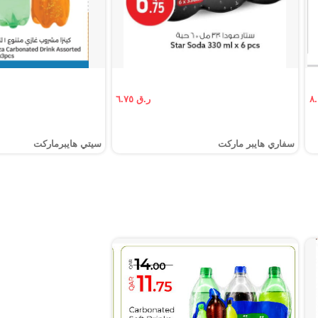
ر.ق ٦.٧٥
سفاري هايبر ماركت
سيتي هايبرماركت