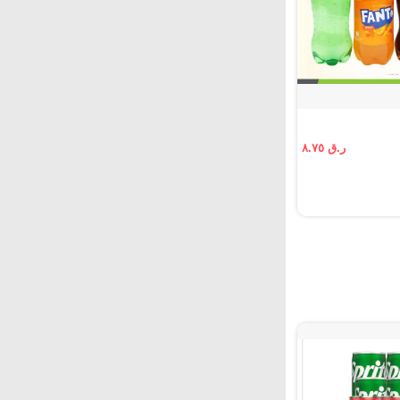
ر.ق ٨.٧٥