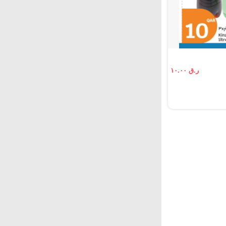
ر.ق ١٠.٠٠