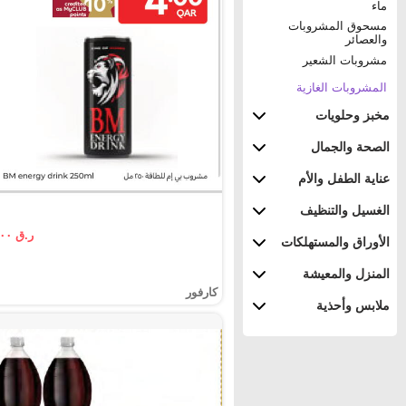
ماء
مسحوق المشروبات
والعصائر
مشروبات الشعير
المشروبات الغازية
مخبز وحلويات
الصحة والجمال
عناية الطفل والأم
الغسيل والتنظيف
ر.ق ٤.٠٠
الأوراق والمستهلكات
المنزل والمعيشة
كارفور
ملابس وأحذية