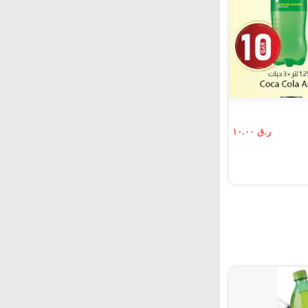
ر.ق ١٠.٠٠