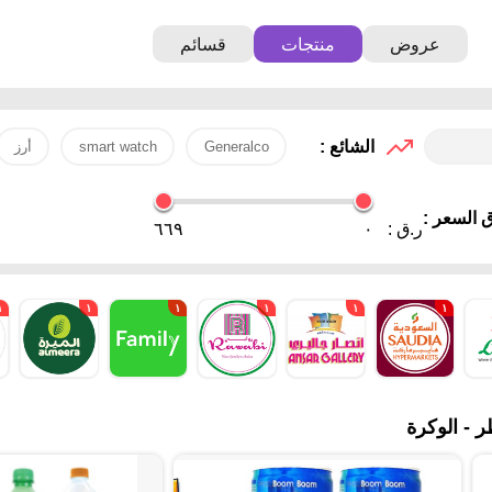
عروض
منتجات
قسائم
الشائع :
Generalco
smart watch
أرز
 السعر :
ر.ق :
٠
٦٦٩
١
١
١
١
١
١
 - الوكرة