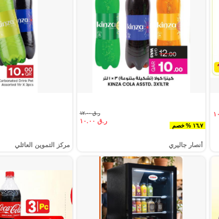
ر.ق ١٢.٠٠
ر.ق ١٠.٠٠
١٦.٧ % خصم
أنصار جاليري
مركز التموين العائلي