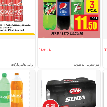
ر.ق ١١.٥٠
نيو ستوب اند شوب
روابي هايبرماركت