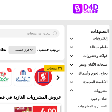
التصنيفات
إلكترونيات
طعام - بقالة
ترتيب حسب :
نطاق
فواكه وخضروات
منتجات الألبان وبيض
٢٦ منتجات
٢
٥
٣
دجاج، لحوم وأسماك
الأطعمة المجمدة
مشروبات
عروض المشروبات الغازية في قطر
شاى و قهوة
العصائر و المشروبات