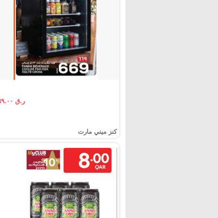
ر.ق ٦٦٩.٠٠
كنز ميني مارت