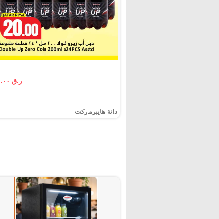
ر.ق ٢٠.٠٠
دانة هايبرماركت