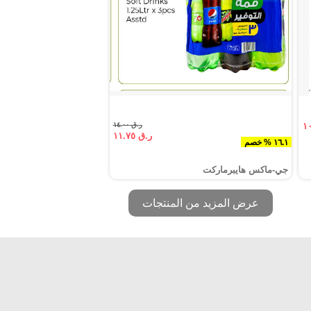
ر.ق ١٤.٠٠
ر.ق ١١.٧٥
١٦.١ % خصم
جي-ماكس هايبرماركت
عرض المزيد من المنتجات