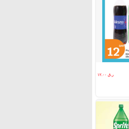
ر.ق ١٢.٠٠