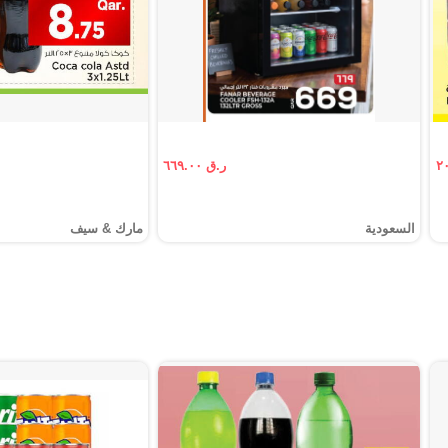
ر.ق ٦٦٩.٠٠
السعودية
مارك & سيف