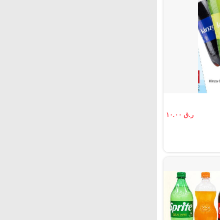
ر.ق ١٠.٠٠