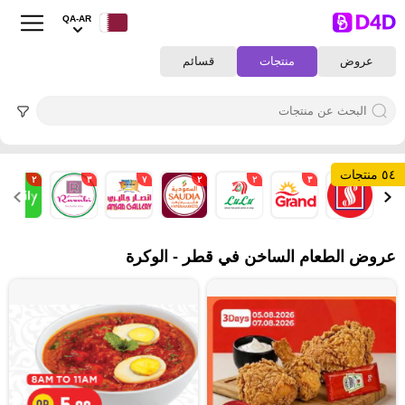
QA-AR
عروض
منتجات
قسائم
٥٤ منتجات
٢
٣
٧
٢
٢
٣
٢
عروض الطعام الساخن في قطر - الوكرة