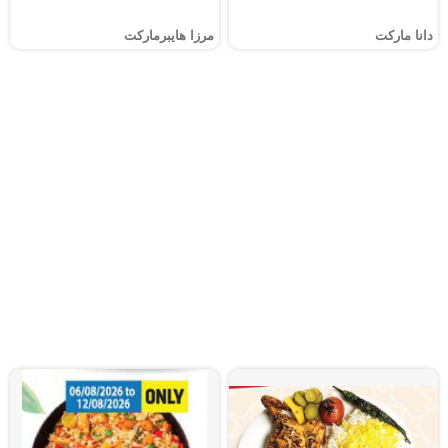
دانا ماركت
مرزا هايبرماركت