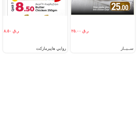
ر.ق ٢٥.٠٠
ر.ق ٨.٥٠
ســبــار
روابي هايبرماركت