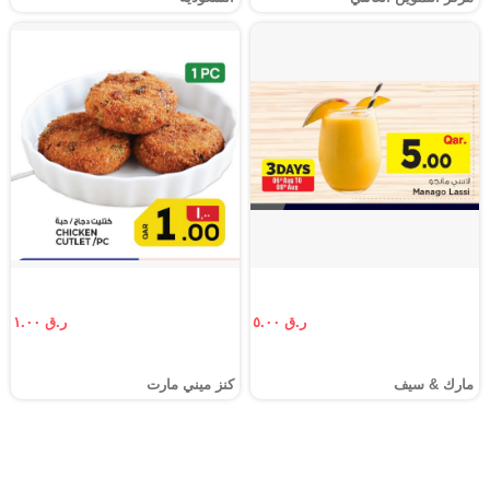
ر.ق ٥.٠٠
ر.ق ١.٠٠
مارك & سيف
كنز ميني مارت