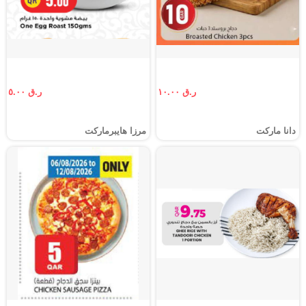
ر.ق ١٠.٠٠
ر.ق ٥.٠٠
دانا ماركت
مرزا هايبرماركت