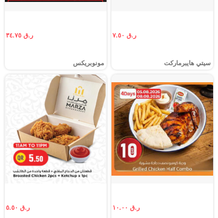
ر.ق ٧.٥٠
ر.ق ٣٤.٧٥
سيتي هايبرماركت
مونوبريكس
ر.ق ١٠.٠٠
ر.ق ٥.٥٠