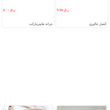
ر.ق ٩.٧٥
ر.ق ٥.٠٠
أنصار جاليري
جراند هايبرماركت