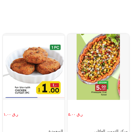
ر.ق ٥.٠٠
ر.ق ١.٠٠
مركز التموين العائلي
السعودية