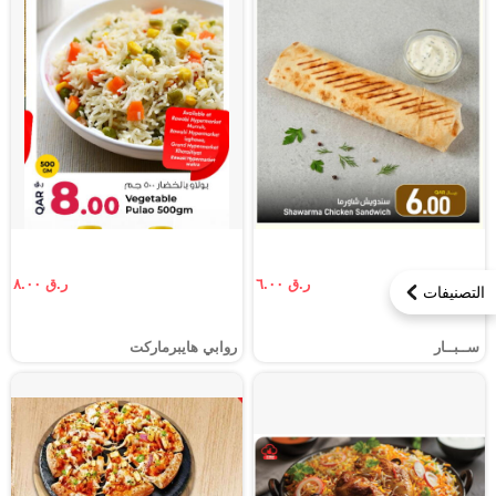
ر.ق ٦.٠٠
ر.ق ٨.٠٠
التصنيفات
ســبــار
روابي هايبرماركت