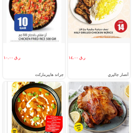
ر.ق ١٤.٠٠
ر.ق ١٠.٠٠
أنصار جاليري
جراند هايبرماركت