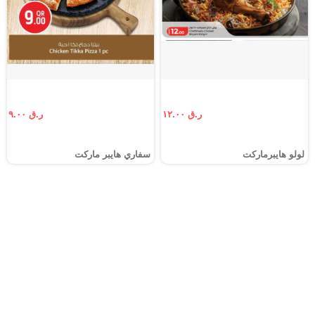
ر.ق ١٢.٠٠
ر.ق ٩.٠٠
لولو هايبرماركت
سفاري هايبر ماركت