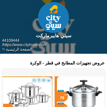
سيتي هايبرماركت
44109444
https://www.cityhyper.com/
الصفحة الرئيسية
٢٧١ منتجات
عروض تجهيزات المطابخ في قطر - الوكرة