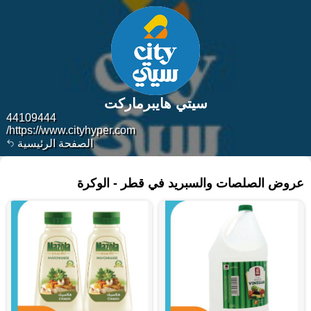
سيتي هايبرماركت
44109444
https://www.cityhyper.com/
الصفحة الرئيسية
١٥١ منتجات
عروض الصلصات والسبريد في قطر - الوكرة