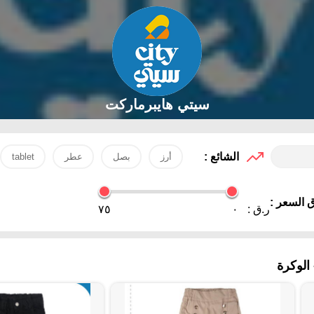
سيتي هايبرماركت
الشائع :
أرز
بصل
عطر
tablet
 السعر :
ر.ق :
٠
٧٥
لوكرة