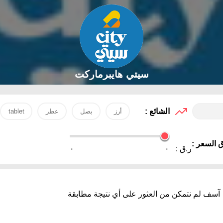
سيتي هايبرماركت
الشائع :
أرز
بصل
عطر
tablet
 السعر :
ر.ق :
٠
٠
آسف لم نتمكن من العثور على أي نتيجة مطابقة