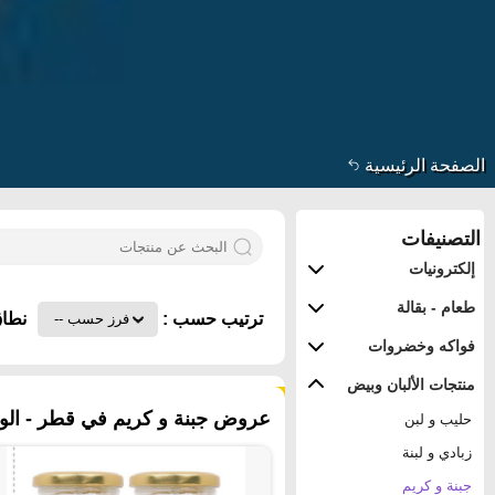
الصفحة الرئيسية
التصنيفات
إلكترونيات
طعام - بقالة
ترتيب حسب :
نطاق
فواكه وخضروات
منتجات الألبان وبيض
٢٠٠ منتجات
عروض جبنة و كريم في قطر - الو
حليب و لبن
زبادي و لبنة
جبنة و كريم