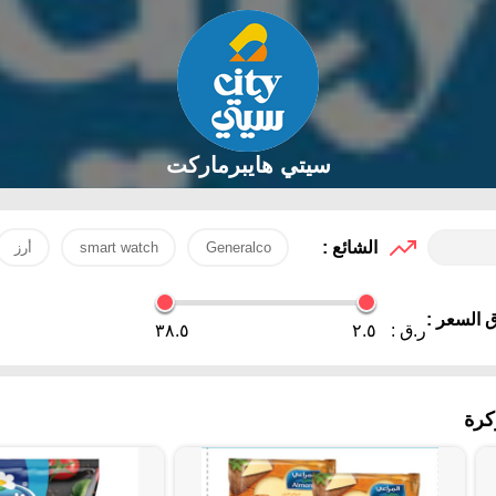
سيتي هايبرماركت
الشائع :
Generalco
smart watch
أرز
 السعر :
ر.ق :
٢.٥
٣٨.٥
كرة