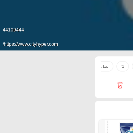
44109444
https://www.cityhyper.com/
1'
بصل
لحم
طقم
Super Touch
mobile