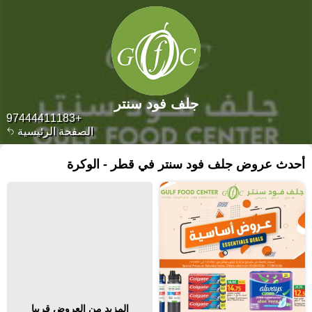
جلف فود سنتر
+97444411183
الصفحة الرئيسية
أحدث عروض جلف فود سنتر في قطر - الوكرة
المزيد من العروض قريبا