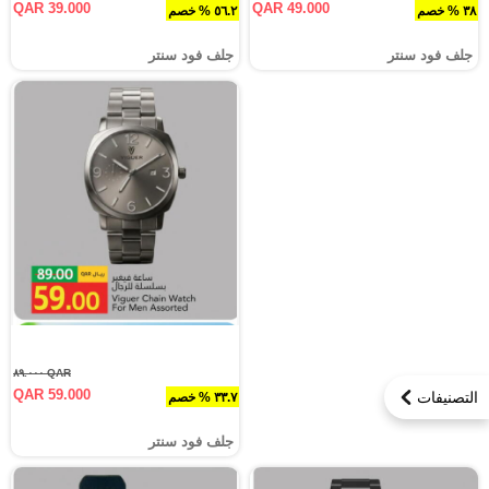
QAR 39.000
QAR 49.000
٣٨ % خصم
٥٦.٢ % خصم
جلف فود سنتر
جلف فود سنتر
QAR ٨٩.٠٠٠
QAR 59.000
التصنيفات
٣٣.٧ % خصم
جلف فود سنتر