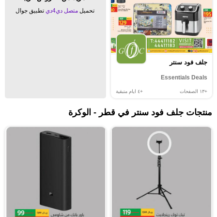
تحميل
متصل دي4دي
تطبيق جوال
جلف فود سنتر
Essentials Deals
+١٣
الصفحات
+٤
ايام متبقية
منتجات جلف فود سنتر في قطر - الوكرة