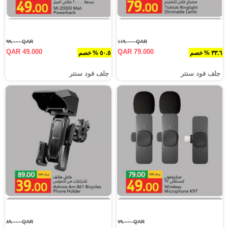
QAR ٩٩.٠٠٠
QAR ١١٩.٠٠٠
QAR 49.000
QAR 79.000
٣٣.٦ % خصم
٥٠.٥ % خصم
جلف فود سنتر
جلف فود سنتر
QAR ٨٩.٠٠٠
QAR ٧٩.٠٠٠