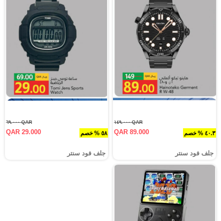
QAR ٦٩.٠٠٠
QAR ١٤٩.٠٠٠
QAR 29.000
QAR 89.000
٤٠.٣ % خصم
٥٨ % خصم
جلف فود سنتر
جلف فود سنتر