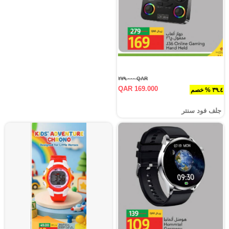
QAR ٢٧٩.٠٠٠
QAR 169.000
٣٩.٤ % خصم
جلف فود سنتر