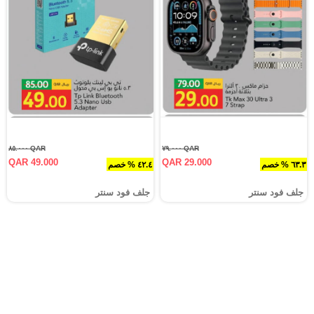
QAR ٨٥.٠٠٠
QAR ٧٩.٠٠٠
QAR 49.000
QAR 29.000
٦٣.٣ % خصم
٤٢.٤ % خصم
جلف فود سنتر
جلف فود سنتر