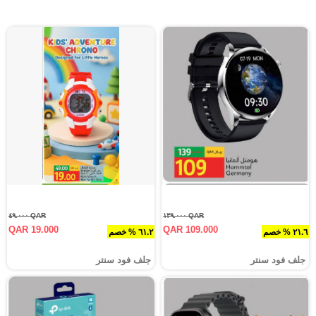
QAR ٤٩.٠٠٠
QAR ١٣٩.٠٠٠
QAR 19.000
QAR 109.000
٢١.٦ % خصم
٦١.٢ % خصم
جلف فود سنتر
جلف فود سنتر