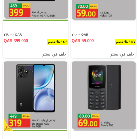
QAR ٤٦٩.٠٠٠
QAR ٧٠.٠٠٠
QAR 399.000
QAR 59.000
١٥.٧ % خصم
١٤.٩ % خصم
جلف فود سنتر
جلف فود سنتر