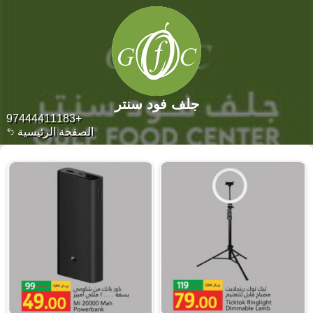
جلف فود سنتر
+97444411183
الصفحة الرئيسية
١٧٠٣٤ منتجات