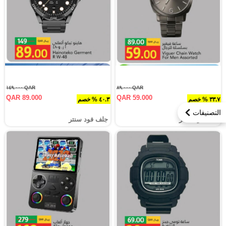
QAR ١٤٩.٠٠٠
QAR ٨٩.٠٠٠
QAR 89.000
QAR 59.000
٣٣.٧ % خصم
٤٠.٣ % خصم
التصنيفات
جلف فود سنتر
جلف فود سنتر