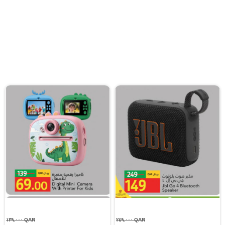
QAR ١٣٩.٠٠٠
QAR ٢٤٩.٠٠٠