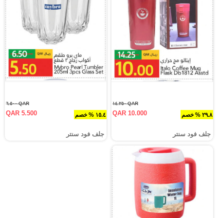
QAR ٦.٥٠٠
QAR ١٤.٢٥٠
QAR 5.500
QAR 10.000
٢٩.٨ % خصم
١٥.٤ % خصم
جلف فود سنتر
جلف فود سنتر