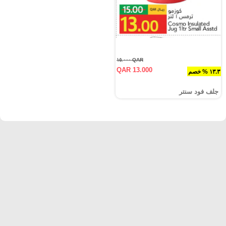
QAR ١٥.٠٠٠
QAR 13.000
١٣.٣ % خصم
جلف فود سنتر