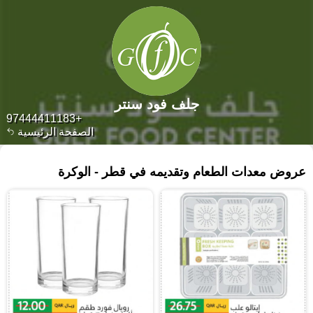
جلف فود سنتر
+97444411183
الصفحة الرئيسية
٢٦٨ منتجات
عروض معدات الطعام وتقديمه في قطر - الوكرة