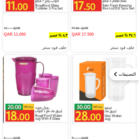
QAR ١٢.٠٠٠
QAR ٢٦.٧٥٠
QAR 11.000
QAR 17.500
٣٤.٦ % خصم
٨.٣ % خصم
جلف فود سنتر
جلف فود سنتر
التصنيفات
QAR ٢٠.٠٠٠
QAR ٣٠.٠٠٠