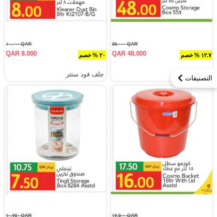
QAR ١٠.٠٠٠
QAR ٥٥.٠٠٠
QAR 8.000
QAR 48.000
١٢.٧ % خصم
٢٠ % خصم
جلف فود سنتر
جلف فود سنتر
التصنيفات
QAR ١٠.٧٥٠
QAR ١٧.٥٠٠