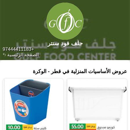
جلف فود سنتر
+97444411183
الصفحة الرئيسية
١٤٢ منتجات
عروض الأساسيات المنزلية في قطر - الوكرة