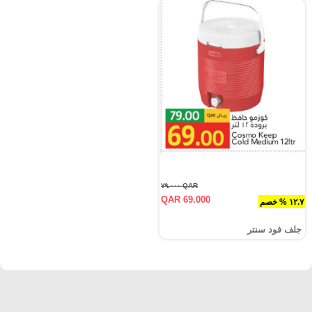
QAR ٧٩.٠٠٠
QAR 69.000
١٢.٧ % خصم
جلف فود سنتر