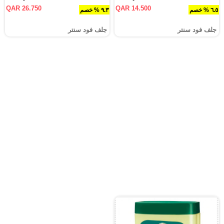
QAR 26.750
QAR 14.500
٦.٥ % خصم
٩.٣ % خصم
جلف فود سنتر
جلف فود سنتر