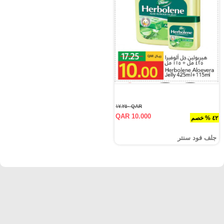
QAR ١٧.٢٥٠
QAR 10.000
٤٢ % خصم
جلف فود سنتر