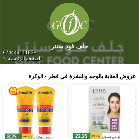
جلف فود سنتر
+97444411183
الصفحة الرئيسية
٢١٣ منتجات
عروض العناية بالوجه والبشرة في قطر - الوكرة