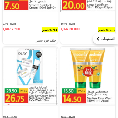
QAR ٨.٢٥٠
QAR ٢٢.٢٥٠
QAR 7.500
QAR 20.000
١٠.١ % خصم
٩.١ % خصم
التصنيفات
جلف فود سنتر
جلف فود سنتر
QAR ٢٩.٥٠٠
QAR ١٥.٥٠٠