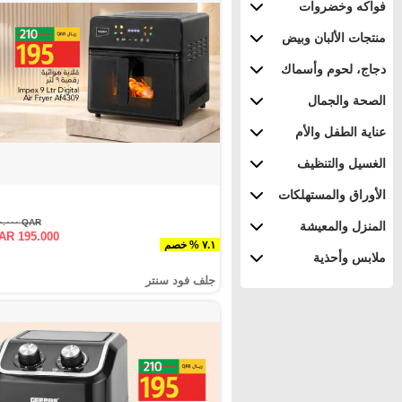
فواكه وخضروات
منتجات الألبان وبيض
دجاج، لحوم وأسماك
الصحة والجمال
عناية الطفل والأم
الغسيل والتنظيف
الأوراق والمستهلكات
QAR ٢١٠.٠٠٠
المنزل والمعيشة
AR 195.000
٧.١ % خصم
ملابس وأحذية
جلف فود سنتر