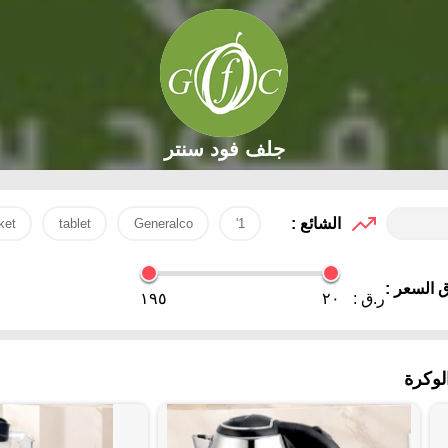
جلف فود سنتر
الشائع :
ket
tablet
Generalco
1'
 السعر :
ر.ق :
٢٠
١٩٥
وكرة