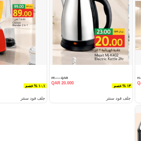
QAR ٢٣.٠٠٠
QAR 20.000
Q
١٣ % خصم
١٠.١ % خصم
جلف فود سنتر
جلف فود سنتر