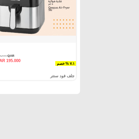
QAR ٢١٠.٠٠٠
AR 195.000
٧.١ % خصم
جلف فود سنتر