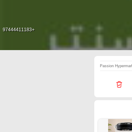
+97444411183
Passion Hypermar
بصل
طقم
لحم
Super Touch