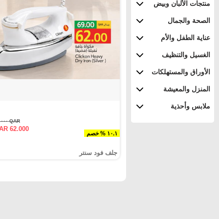
منتجات الألبان وبيض
الصحة والجمال
عناية الطفل والأم
الغسيل والتنظيف
الأوراق والمستهلكات
المنزل والمعيشة
ملابس وأحذية
QAR ٦٩.٠٠٠
AR 62.000
١٠.١ % خصم
جلف فود سنتر