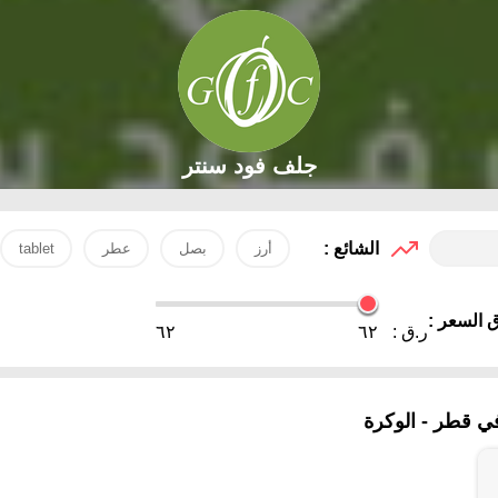
جلف فود سنتر
الشائع :
أرز
بصل
عطر
tablet
 السعر :
ر.ق :
٦٢
٦٢
ي قطر - الوكرة