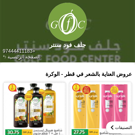
جلف فود سنتر
+97444411183
الصفحة الرئيسية
٣٢٢ منتجات
عروض العناية بالشعر في قطر - الوكرة
التصنيفات