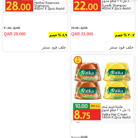
QAR ٣٠.٧٥٠
QAR ٢٧.٧٥٠
QAR 28.000
QAR 22.000
٢٠.٧ % خصم
٨.٩ % خصم
جلف فود سنتر
جلف فود سنتر
QAR ١٠.٠٠٠