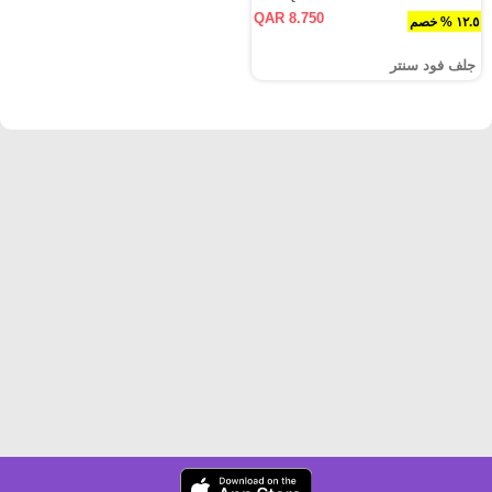
QAR 8.750
١٢.٥ % خصم
جلف فود سنتر