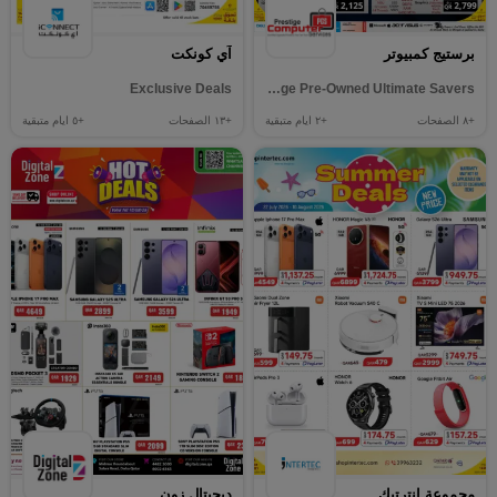
برستيج كمبيوتر
آي كونكت
Exclusive Deals
Prestige Pre-Owned Ultimate Savers
+٨
الصفحات
+٢
ايام متبقية
+١٣
الصفحات
+٥
ايام متبقية
مجموعة إنترتيك
ديجيتال زون