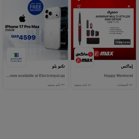
إماكس
تكنو بلو
The new iPhone 17 models are now available at Electronyat.qa.
Happy Weekend
+٧
الصفحات
+٤
ايام متبقية
+٣
ايام متبقية