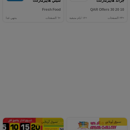
جراند هايبرماركت
سيتي هايبرماركت
Fresh Food
10 20 30 QAR Offers
+٢٣
الصفحات
+١٢
ايام متبقية
+٦
الصفحات
ينتهي غدا
تسوق أونلاين
تسوق أونلاين