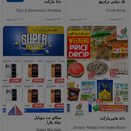
تك ديلس ترادينغ
دانا ماركت
Toys & Electronics Festival
Fresh Drop
+٢١
الصفحات
+٩
ايام متبقية
+٢٥
الصفحات
+١١
ايام متبقية
اطلب عبر واتس آب
سكاي نت موبايل
دانة هايبرماركت
حياة بلازا
Weekend Price Drop@ Nuaija And Salwa Road
Super Big Sale