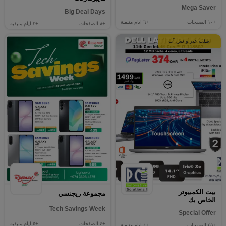
Mega Saver
Big Deal Days
+١٠
الصفحات
+٦
ايام متبقية
+٨
الصفحات
+٣
ايام متبقية
اطلب عبر واتس آب
بيت الكمبيوتر
مجموعة ريجنسي
الخاص بك
Tech Savings Week
Special Offer
+٤
الصفحات
+٥
ايام متبقية
+٤٥
الصفحات
+٤
ايام متبقية