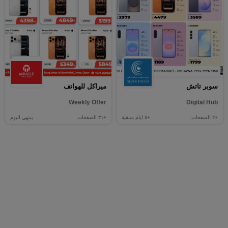
سوبر تاتش
ميراكل للهواتف
Weekly Offer
Digital Hub
+٢
الصفحات
+٥
ايام متبقية
+٣١
الصفحات
ينتهي اليوم