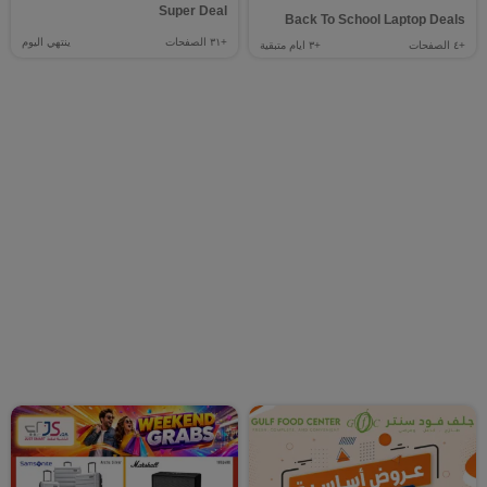
Super Deal
Back To School Laptop Deals
+٣١
الصفحات
ينتهي اليوم
+٤
الصفحات
+٣
ايام متبقية