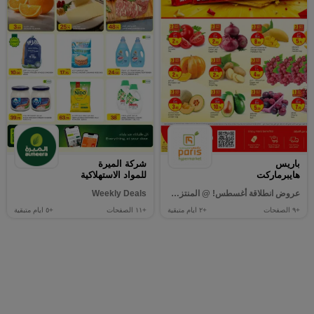
باريس
شركة الميرة
هايبرماركت
للمواد الاستهلاكية
عروض انطلاقة أغسطس! @ المنتزه، الوكرة
Weekly Deals
+٩
الصفحات
+٢
ايام متبقية
+١١
الصفحات
+٥
ايام متبقية