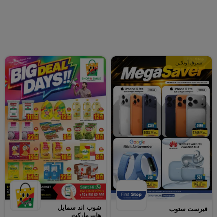
تسوق أونلاين
شوب اند سمايل
فيرست ستوب
هايبرماركت