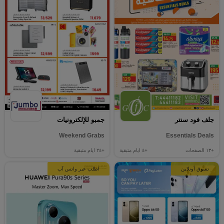
جلف فود سنتر
جمبو للإلكترونيات
Weekend Grabs
Essentials Deals
+١٣
الصفحات
+٤
ايام متبقية
+٢٤
ايام متبقية
تسوق أونلاين
اطلب عبر واتس آب