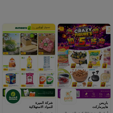
تسوق أونلاين
باريس
شركة الميرة
هايبرماركت
للمواد الاستهلاكية