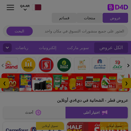
QA-AR
عروض
منتجات
قسائم
البحث
الكل عروض
سوبر ماركت
إلكترونيات
رياضات
❯
❮
عروض قطر - الشحانية في دي4دي أونلاين
اختيار أعلى
أحدث
تسوق أونلاين
تسوق أونلاين