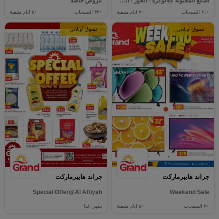
أصابع المجنونة @الوكرة - الخور - المنتزة - العطية
عروض خاصة
+٢١
الصفحات
+٣
ايام متبقية
+٣٣
الصفحات
+٥
ايام متبقية
تسوق أونلاين
تسوق أونلاين
جراند هايبرماركت
جراند هايبرماركت
Special Offer@Al Attiyah
Weekend Sale
+٣
الصفحات
+٥
ايام متبقية
ينتهي غدا