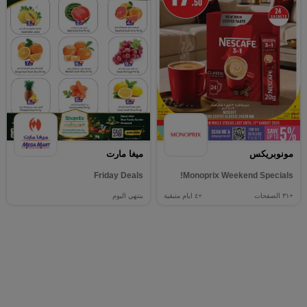
مونوبريكس
ميغا مارت
Friday Deals
Monoprix Weekend Specials!
+٣١
الصفحات
+٤
ايام متبقية
ينتهي اليوم