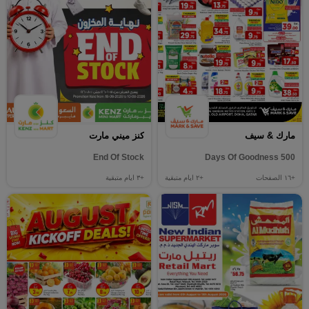
مارك & سيف
كنز ميني مارت
End Of Stock
500 Days Of Goodness
+١٦
الصفحات
+٢
ايام متبقية
+٣
ايام متبقية