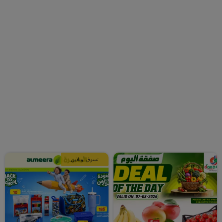
تسوق أونلاين