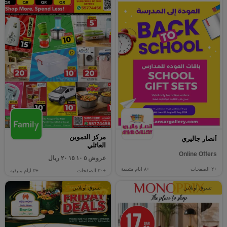
مركز التموين
أنصار جاليري
العائلي
Online Offers
عروض ٥ ١٠ ١٥ ٢٠ ريال
+٢
الصفحات
+٨
ايام متبقية
+٣٠
الصفحات
+٣
ايام متبقية
تسوق أونلاين
تسوق أونلاين