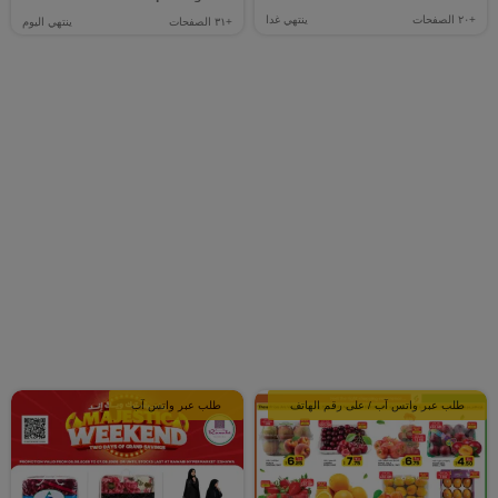
+٢٠
الصفحات
ينتهي غدا
+٣١
الصفحات
ينتهي اليوم
طلب عبر واتس آب / على رقم الهاتف
طلب عبر واتس آب