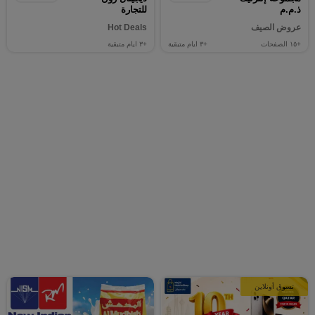
ذ.م.م
للتجارة
عروض الصيف
Hot Deals
+١٥
الصفحات
+٣
ايام متبقية
+٣
ايام متبقية
تسوق أونلاين