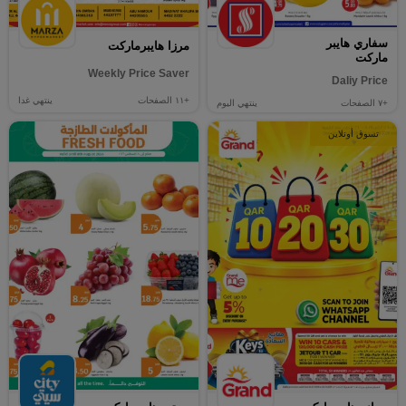
سفاري هايبر
مرزا هايبرماركت
ماركت
Weekly Price Saver
Daliy Price
+١١
الصفحات
ينتهي غدا
+٧
الصفحات
ينتهي اليوم
تسوق أونلاين