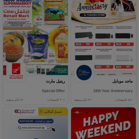
ماجد موبايل
ريتيل مارت
Special Offer
10th Year Anniversary
+٤٤
الصفحات
+٢
ايام متبقية
+٢٠
الصفحات
+٤
ايام متبقية
تسوق أونلاين