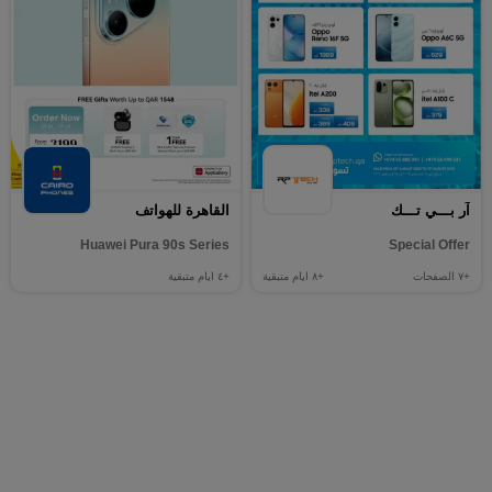
آر بـــي تـــك
القاهرة للهواتف
Huawei Pura 90s Series
Special Offer
+٧
الصفحات
+٨
ايام متبقية
+٤
ايام متبقية