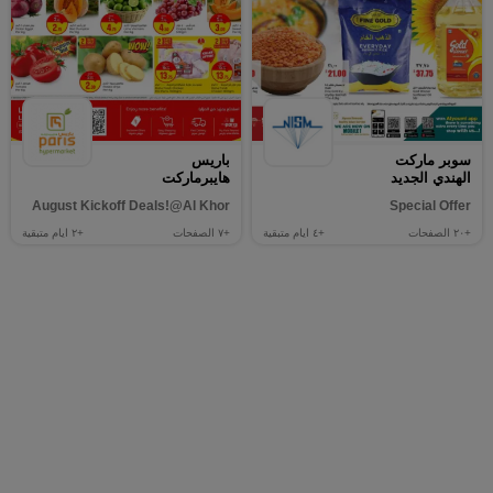
سوبر ماركت
باريس
الهندي الجديد
هايبرماركت
August Kickoff Deals!@Al Khor
Special Offer
+٢٠
الصفحات
+٤
ايام متبقية
+٧
الصفحات
+٢
ايام متبقية