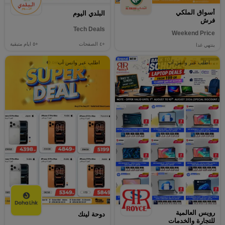
أسواق الملكي
البلدي اليوم
فرش
Tech Deals
Weekend Price
+٤
الصفحات
+٥
ايام متبقية
ينتهي غدا
اطلب عبر واتس آب
اطلب عبر واتس آب
رويس العالمية
دوحة لينك
للتجارة والخدمات