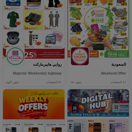
السعودية
روابي هايبرماركت
Majestic Weekend@ Izghawa
Weekend Offer
+٤
الصفحات
ينتهي غدا
+٥
الصفحات
ينتهي اليوم
اطلب عبر واتس آب