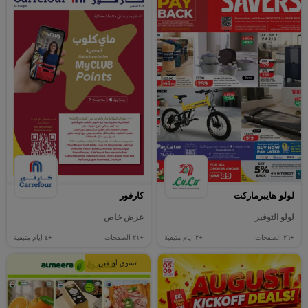
لولو هايبرماركت
كارفور
لولو التوفير
عرض خاص
+٢٦
الصفحات
+٢
ايام متبقية
+٢١
الصفحات
+٤
ايام متبقية
تسوق أونلاين