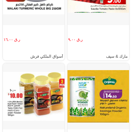
ر.ق ٩.٠٠
ر.ق ١٦.٠٠
مارك & سيف
أسواق الملكي فرش