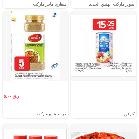
سوبر ماركت الهندي الجديد
سفاري هايبر ماركت
ر.ق ٥.٠٠
كارفور
جراند هايبرماركت