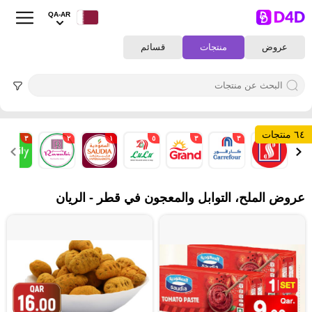
QA-AR
عروض
منتجات
قسائم
٦٤ منتجات
٣
٢
١
٥
٣
٣
٤
عروض الملح، التوابل والمعجون في قطر - الريان