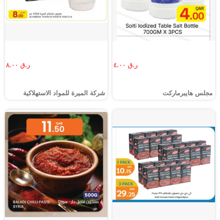
ر.ق ٤.٠٠
ر.ق ٨.٠٠
مجلس هايبرماركت
شركة الميرة للمواد الاستهلاكية