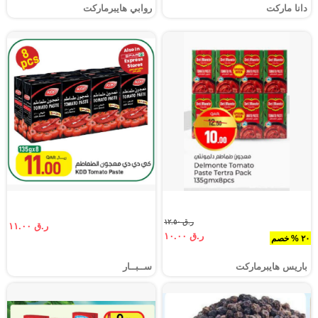
دانا ماركت
روابي هايبرماركت
ر.ق ١٢.٥٠
ر.ق ١١.٠٠
ر.ق ١٠.٠٠
٢٠ % خصم
باريس هايبرماركت
ســبــار