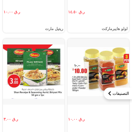
ر.ق ١٤.٥٠
ر.ق ١٠.٠٠
لولو هايبرماركت
ريتيل مارت
التصنيفات
ر.ق ١٠.٠٠
ر.ق ٣.٠٠