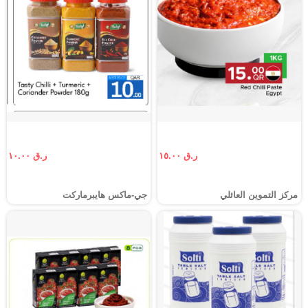
ر.ق ١٥.٠٠
ر.ق ١٠.٠٠
مركز التموين العائلي
جي-ماكس هايبرماركت