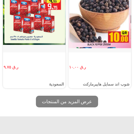
ر.ق ١٠.٠٠
ر.ق ٩.٧٥
شوب اند سمايل هايبرماركت
السعودية
عرض المزيد من المنتجات