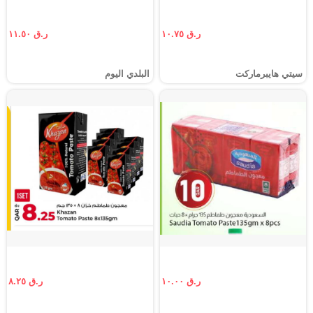
ر.ق ١٠.٧٥
ر.ق ١١.٥٠
سيتي هايبرماركت
البلدي اليوم
ر.ق ١٠.٠٠
ر.ق ٨.٢٥