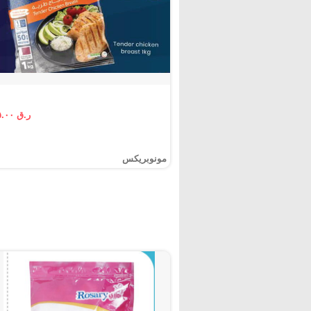
ر.ق ١٥.٠٠
مونوبريكس