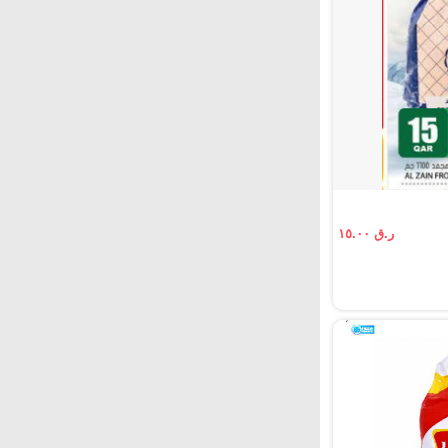
ر.ق ١٥.٠٠