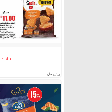
ر.ق ١١.٠٠
ريتيل مارت