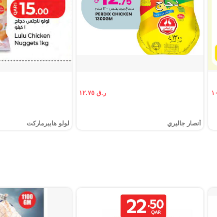
ر.ق ١٢.٧٥
أنصار جاليري
لولو هايبرماركت