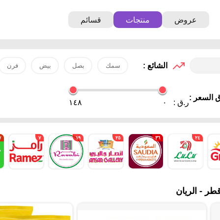
عروض
منتجات
قسائم
الشائع :
سمك
بصل
بيض
فرن
 السعر :
ر.ق :
٠
١٤٨
٧
٧
١٩
٢٥
٣٦
٢٤
ر - الريان