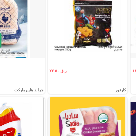
ر.ق ٢٢.٥٠
كارفور
جراند هايبرماركت