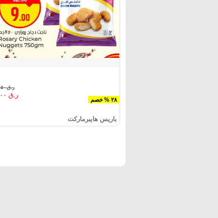
ر.ق ١٢.٥٠
ر.ق ٩.٠٠
٢٨ % خصم
باريس هايبرماركت