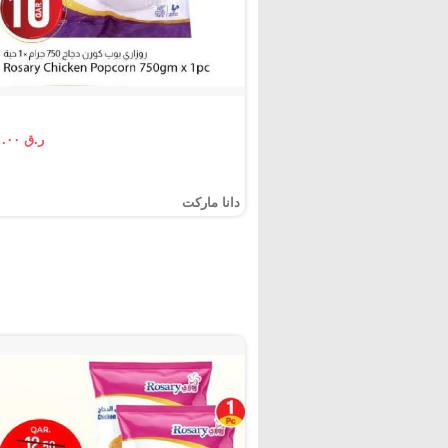
ر.ق ١٠.٠٠
دانا ماركت