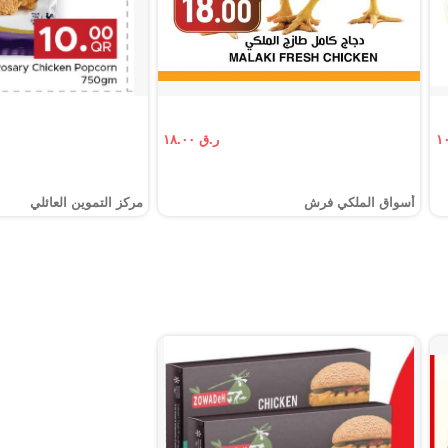
ر.ق ١٨.٠٠
أسواق الملكي فرش
مركز التموين العائلي