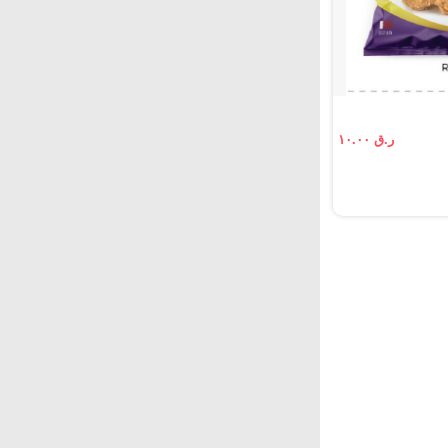
ر.ق ١٠.٠٠