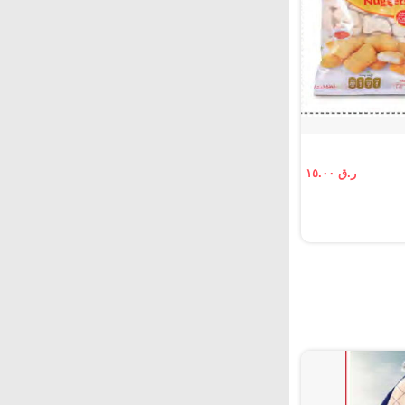
ر.ق ١٥.٠٠