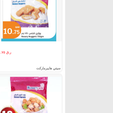
ر.ق ١٠.٧٥
سيتي هايبرماركت