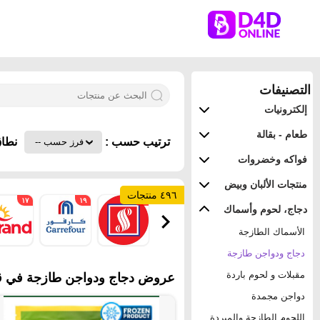
التصنيفات
إلكترونيات
طعام - بقالة
ترتيب حسب :
نطاق
فواكه وخضروات
منتجات الألبان وبيض
٤٩٦ منتجات
١٧
١٩
٢٦
دجاج، لحوم وأسماك
الأسماك الطازجة
دجاج ودواجن طازجة
مقبلات و لحوم باردة
عروض دجاج ودواجن طازجة في قط
دواجن مجمدة
اللحوم الطازجة والمبردة