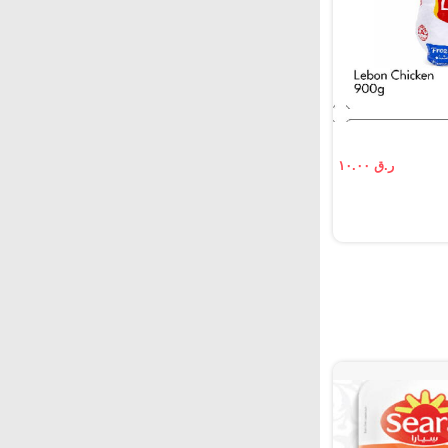
ر.ق ١٠.٠٠