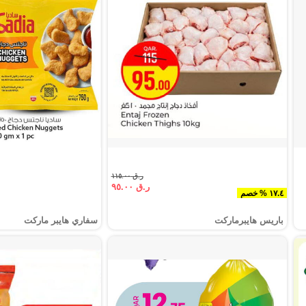
ر.ق ١١٥.٠٠
ر.ق ٩٥.٠٠
١٧.٤ % خصم
باريس هايبرماركت
سفاري هايبر ماركت