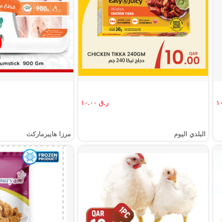
ر.ق ١٠.٠٠
البلدي اليوم
مرزا هايبرماركت