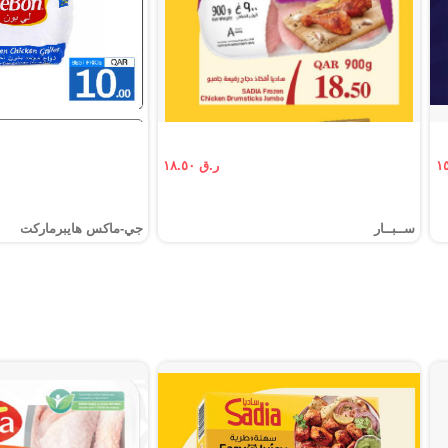
ر.ق ١٨.٥٠
ســبــار
جي-ماكس هايبرماركت