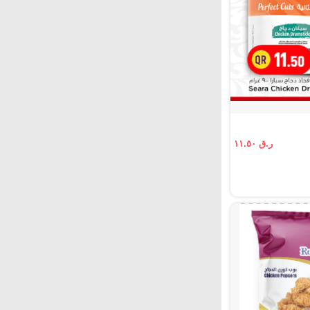
ر.ق ١١.٥٠