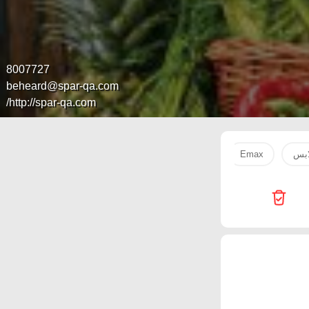
8007727
beheard@spar-qa.com
http://spar-qa.com/
ابس
Emax
Passion Hypermarket
SPAR
Starlink