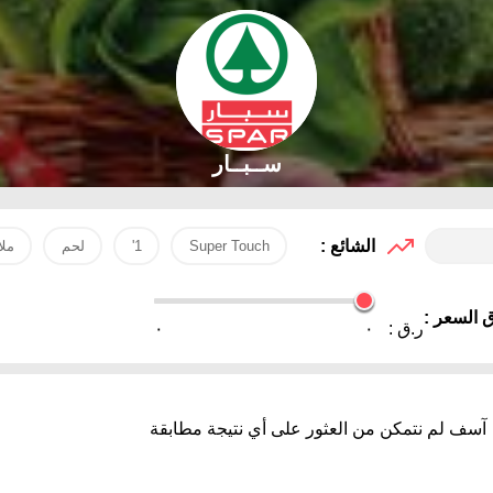
ســبــار
الشائع :
Super Touch
1'
لحم
مل
 السعر :
ر.ق :
٠
٠
آسف لم نتمكن من العثور على أي نتيجة مطابقة