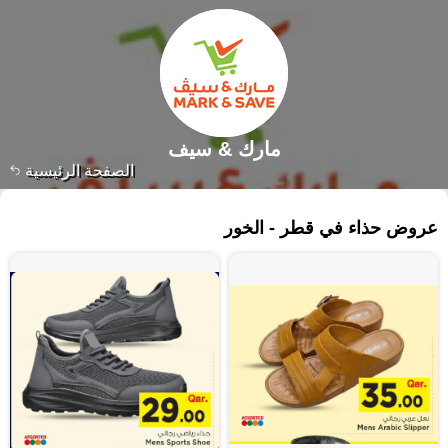
مارك & سيف
الصفحة الرئيسية
١٧٣ منتجات
عروض حذاء في قطر - الخور