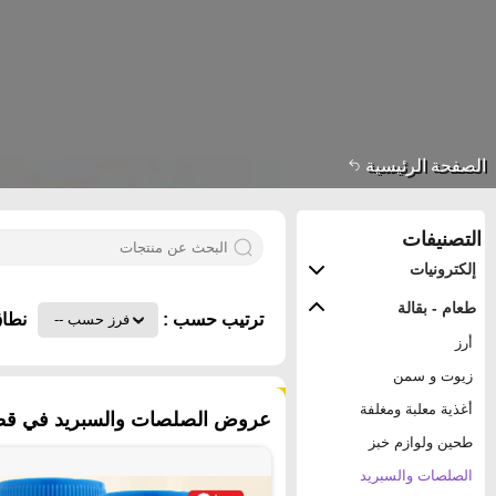
الصفحة الرئيسية
التصنيفات
إلكترونيات
طعام - بقالة
ترتيب حسب :
نطاق
أرز
زيوت و سمن
١٢٧ منتجات
أغذية معلبة ومغلفة
عروض الصلصات والسبريد في قطر
طحين ولوازم خبز
الصلصات والسبريد