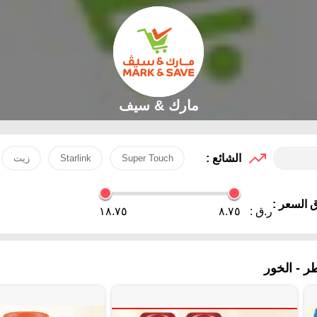
مارك & سيف
الشائع :
Super Touch
Starlink
زيت
 السعر :
ر.ق :
٨.٧٥
١٨.٧٥
 - الخور