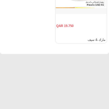
QAR 19.750
مارك & سيف