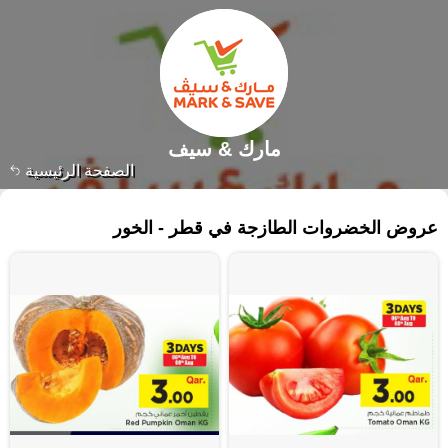
مارك & سيف
الصفحة الرئيسية
٦٢ منتجات
عروض الخضروات الطازجة في قطر - الخور