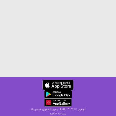
أونلاين © ۲۰٢١ D4D. جميع الحقوق محفوظة
سياسة خاصة