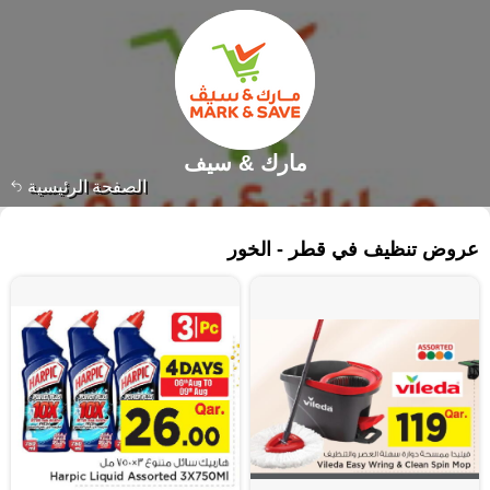
مارك & سيف
الصفحة الرئيسية
١٣٤ منتجات
عروض تنظيف في قطر - الخور