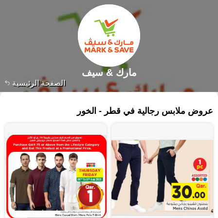
مارك & سيف
الصفحة الرئيسية
١٨٥ منتجات
عروض ملابس رجالية في قطر - الخور