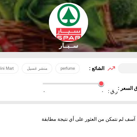
ســبــار
الشائع :
perfume
منشر غسيل
ini Mart
 السعر :
ر.ق :
٠
٠
آسف لم نتمكن من العثور على أي نتيجة مطابقة