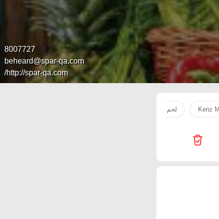
8007727
beheard@spar-qa.com
http://spar-qa.com/
Kenz M
لحم
tv
Super Touch
1'
 Hypermarket