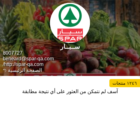
ســبــار
8007727
beheard@spar-qa.com
http://spar-qa.com/
الصفحة الرئيسية
١٢٤٦ منتجات
آسف لم نتمكن من العثور على أي نتيجة مطابقة