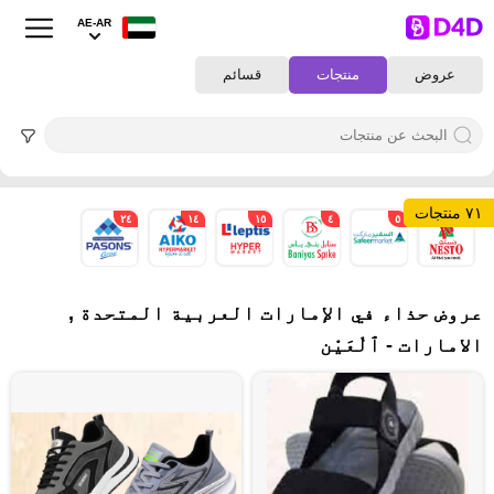
AE-AR
عروض
منتجات
قسائم
٧١ منتجات
٢٤
١٤
١٥
٤
٥
٩
عروض حذاء في الإمارات العربية المتحدة ,
الامارات - ٱلْعَيْن‎