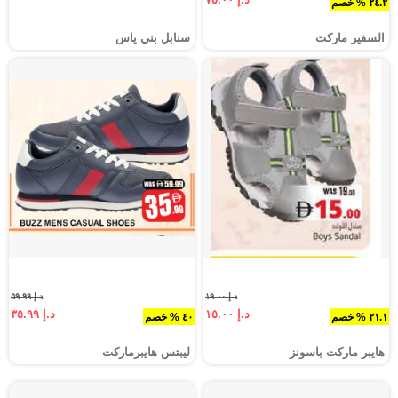
٢٤.٢ % خصم
السفير ماركت
سنابل بني ياس
د.إ ١٩.٠٠
د.إ ٥٩.٩٩
د.إ ١٥.٠٠
د.إ ٣٥.٩٩
٢١.١ % خصم
٤٠ % خصم
هايبر ماركت باسونز
ليبتس هايبرماركت