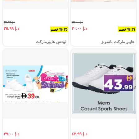
د.إ ٢٩.٠٠
د.إ ٣٩.٩٩
د.إ ٢٠.٠٠
د.إ ٢٥.٩٩
٣١ % خصم
٣٥ % خصم
هايبر ماركت باسونز
ليبتس هايبرماركت
د.إ ٤٣.٩٩
د.إ ٣٩.٠٠