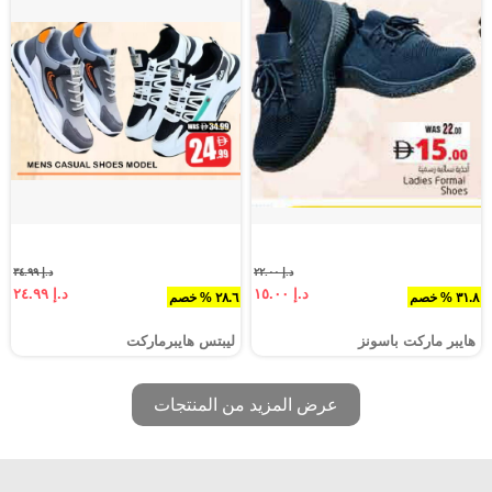
د.إ ٢٢.٠٠
د.إ ٣٤.٩٩
د.إ ١٥.٠٠
د.إ ٢٤.٩٩
٣١.٨ % خصم
٢٨.٦ % خصم
هايبر ماركت باسونز
ليبتس هايبرماركت
عرض المزيد من المنتجات