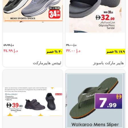
د.إ ٣٩.٠٠
د.إ ٤٩.٩٩
د.إ ٣٢.٠٠
د.إ ٣٤.٩٩
١٧.٩ % خصم
٣٠ % خصم
هايبر ماركت باسونز
ليبتس هايبرماركت