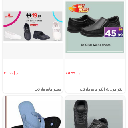
د.إ ٤٥.٩٩
د.إ ١٩.٩٩
ايكو مول & ايكو هايبرماركت
نستو هايبرماركت