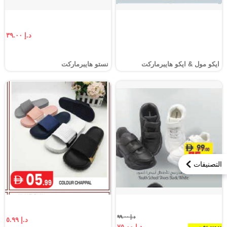
د.إ ٣٩.٠٠
ايكو مول & ايكو هايبرماركت
نستو هايبرماركت
التصنيفات
د.إ ٩٩.٠٠
د.إ ٥.٩٩
د.إ ٧٥.٠٠