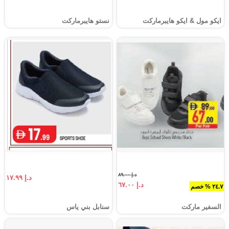
ايكو مول & ايكو هايبرماركت
نستو هايبرماركت
د.إ ٨٩.٠٠
د.إ ١٧.٩٩
د.إ ٦٧.٠٠
٢٤.٧ % خصم
السفير ماركت
سنابل بني ياس