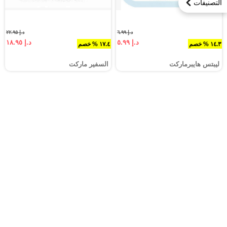
التصنيفات
د.إ ٦.٩٩
د.إ ٢٢.٩٥
د.إ ٥.٩٩
د.إ ١٨.٩٥
١٤.٣ % خصم
١٧.٤ % خصم
ليبتس هايبرماركت
السفير ماركت