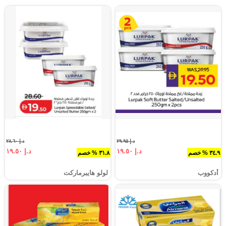
د.إ ٢٩.٩٥
د.إ ٢٨.٦٠
د.إ ١٩.٥٠
د.إ ١٩.٥٠
٣٤.٩ % خصم
٣١.٨ % خصم
أدكووب
لولو هايبرماركت