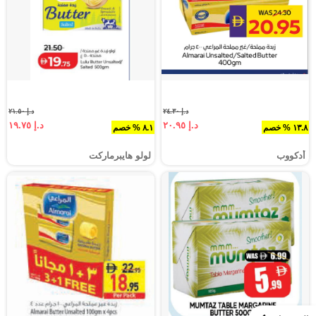
د.إ ٢٤.٣٠
د.إ ٢١.٥٠
د.إ ٢٠.٩٥
د.إ ١٩.٧٥
١٣.٨ % خصم
٨.١ % خصم
أدكووب
لولو هايبرماركت