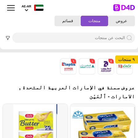
AE-AR
عروض
منتجات
قسائم
٩ منتجات
١
١
٤
٣
عروض سمنة في الإمارات العربية المتحدة ,
الامارات - ٱلْعَيْن‎