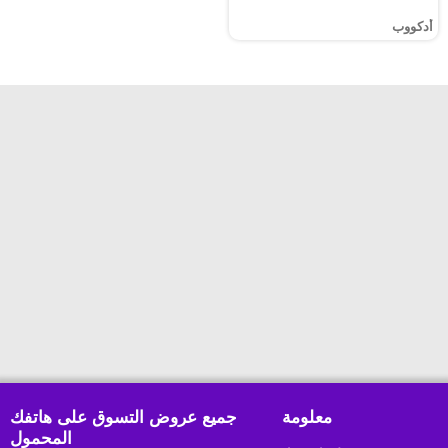
أدكووب
معلومة
جميع عروض التسوق على هاتفك
المحمول