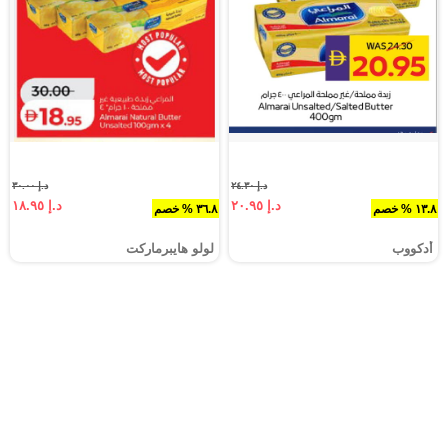
د.إ ٢٤.٣٠
د.إ ٣٠.٠٠
د.إ ٢٠.٩٥
د.إ ١٨.٩٥
١٣.٨ % خصم
٣٦.٨ % خصم
أدكووب
لولو هايبرماركت