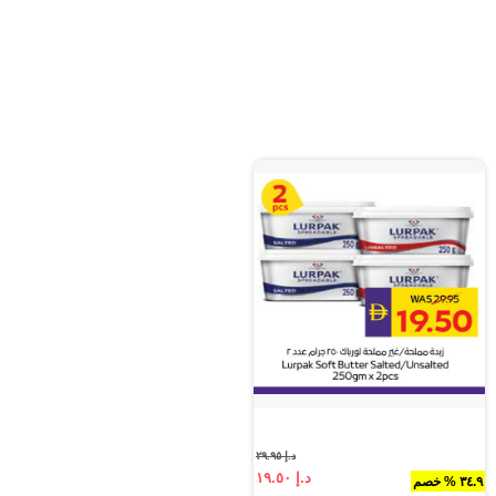
د.إ ٢٩.٩٥
د.إ ١٩.٥٠
٣٤.٩ % خصم