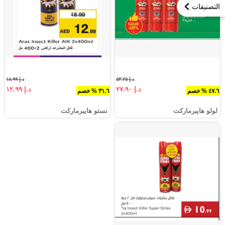
التصنيفات
د.إ ٥٣.٢٥
د.إ ١٨.٩٩
د.إ ٢٧.٩٠
د.إ ١٢.٩٩
٤٧.٦ % خصم
٣١.٦ % خصم
لولو هايبرماركت
نستو هايبرماركت