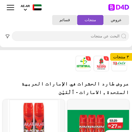
AE-AR
عروض
منتجات
قسائم
٣ منتجات
١
١
١
عروض طارد الحشرات في الإمارات العربية
المتحدة , الامارات - ٱلْعَيْن‎