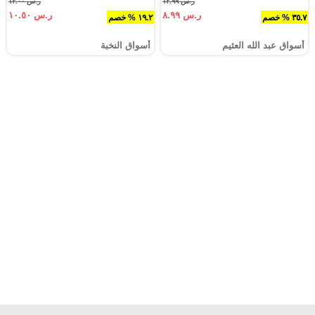
ر.س ١٣.٩٩
ر.س ١٣.٠٠
ر.س ٨.٩٩
ر.س ١٠.٥٠
٣٥.٧ % خصم
١٩.٢ % خصم
أسواق عبد الله العثيم
أسواق النخبة