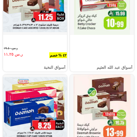
ر.س ١٩.٤٠
ر.س ١١.٢٥
٤٢ % خصم
أسواق عبد الله العثيم
أسواق النخبة