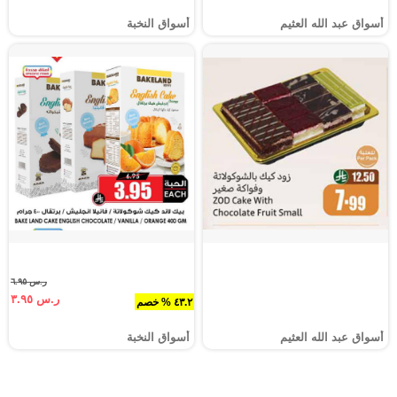
أسواق عبد الله العثيم
أسواق النخبة
ر.س ٦.٩٥
ر.س ٣.٩٥
٤٣.٢ % خصم
أسواق عبد الله العثيم
أسواق النخبة