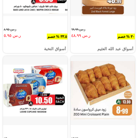
ر.س ٦٩.٩٩
ر.س ٨.٩٥
ر.س ٤٨.٩٩
ر.س ٥.٩٥
٣٠ % خصم
٣٣.٥ % خصم
أسواق عبد الله العثيم
أسواق النخبة