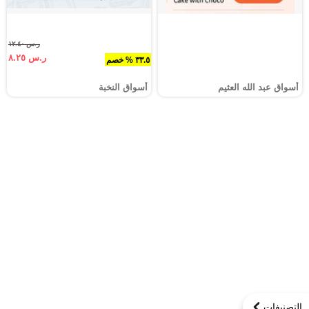
ر.س ١٢.٤٠
ر.س ٨.٢٥
٣٣.٥ % خصم
أسواق عبد الله العثيم
أسواق النخبة
التصنيفات