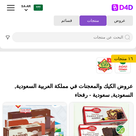
SA-AR
عروض
منتجات
قسائم
١٦ منتجات
٨
٨
عروض الكيك والمعجنات في مملكة العربية السعودية,
السعودية, سعودية - رفحاء