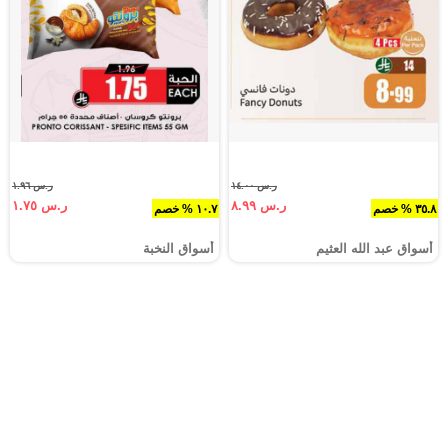
ر.س ١٤.٠٠
ر.س ١.٩٦
ر.س ٨.٩٩
ر.س ١.٧٥
٣٥.٨ % خصم
١٠.٧ % خصم
أسواق عبد الله العثيم
أسواق النخبة