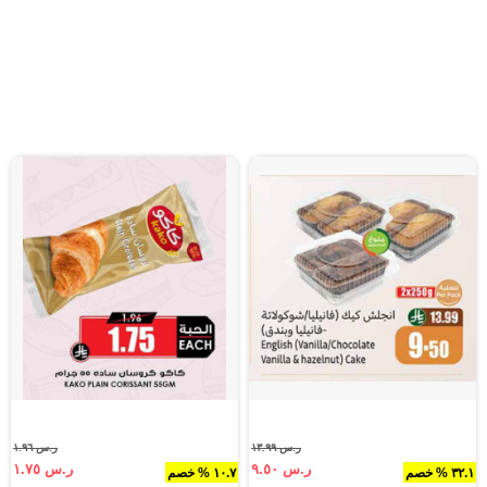
ر.س ١٣.٩٩
ر.س ١.٩٦
ر.س ٩.٥٠
ر.س ١.٧٥
٣٢.١ % خصم
١٠.٧ % خصم