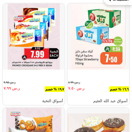
ر.س ٨.٩٩
ر.س ٩.٩٥
ر.س ٧.٥٠
ر.س ٧.٩٩
١٦.٦ % خصم
١٩.٧ % خصم
أسواق عبد الله العثيم
أسواق النخبة