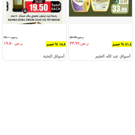
ر.س ٥٧.٩٩
ر.س ٢٤.٠٠
ر.س ٣٣.٩٩
ر.س ١٩.٥٠
٤١.٤ % خصم
١٨.٨ % خصم
أسواق عبد الله العثيم
أسواق النخبة