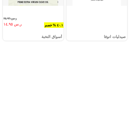
ر.س ٢٤.٩٦
ر.س ١٤.٩٥
٤٠.١ % خصم
صيدليات انوفا
أسواق النخبة