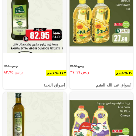
ر.س ٣٤.٩٩
ر.س ٩٣.٤٠
ر.س ٢٧.٩٩
ر.س ٨٢.٩٥
٢٠ % خصم
١١.٢ % خصم
أسواق عبد الله العثيم
أسواق النخبة