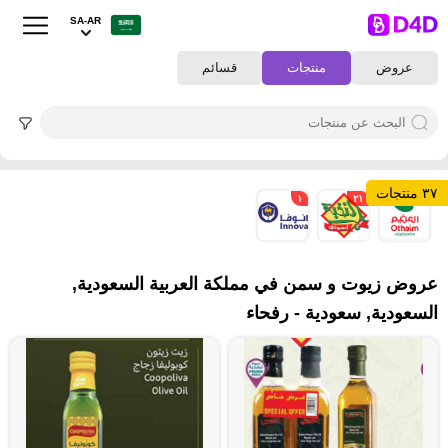
SA-AR
عروض
منتجات
قسائم
٣٧ منتجات
١
٢١
١٥
عروض زيوت و سمن في مملكة العربية السعودية,
السعودية, سعودية - رفحاء