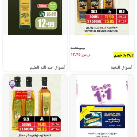
ر.س ٢٠.٩٥
ر.س ١٢.٩٥
٣٨.٢ % خصم
أسواق النخبة
أسواق عبد الله العثيم