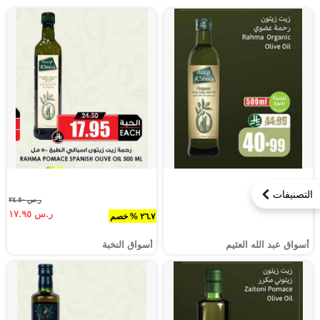
التصنيفات
ر.س ٢٤.٥٠
ر.س ١٧.٩٥
٢٦.٧ % خصم
أسواق عبد الله العثيم
أسواق النخبة