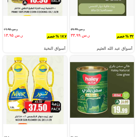
ر.س ٤٩.٩٩
ر.س ١٦.٩٥
ر.س ٣٣.٩٩
ر.س ١٣.٩٥
٣٢ % خصم
١٧.٧ % خصم
أسواق عبد الله العثيم
أسواق النخبة