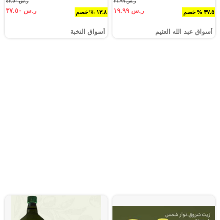
ر.س ٣١.٩٩
ر.س ٤٣.٥٠
ر.س ١٩.٩٩
ر.س ٣٧.٥٠
٣٧.٥ % خصم
١٣.٨ % خصم
أسواق عبد الله العثيم
أسواق النخبة