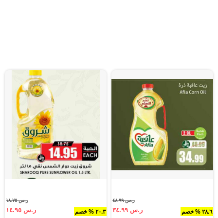
ر.س ٤٨.٩٩
ر.س ١٨.٧٥
ر.س ٣٤.٩٩
ر.س ١٤.٩٥
٢٨.٦ % خصم
٢٠.٣ % خصم