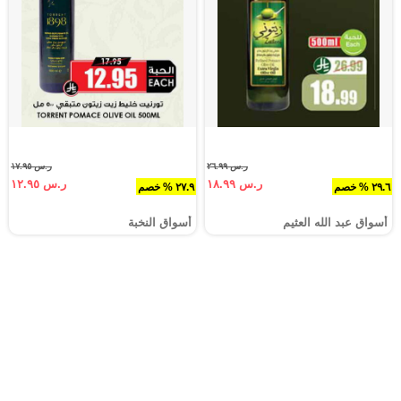
ر.س ٢٦.٩٩
ر.س ١٧.٩٥
ر.س ١٨.٩٩
ر.س ١٢.٩٥
٢٩.٦ % خصم
٢٧.٩ % خصم
أسواق عبد الله العثيم
أسواق النخبة