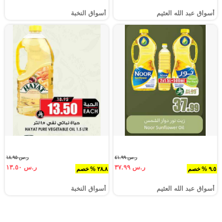
أسواق عبد الله العثيم
أسواق النخبة
ر.س ٤١.٩٩
ر.س ١٨.٩٥
ر.س ٣٧.٩٩
ر.س ١٣.٥٠
٩.٥ % خصم
٢٨.٨ % خصم
أسواق عبد الله العثيم
أسواق النخبة