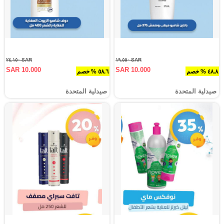
SAR ٢٤.١٥٠
SAR ١٩.٥٥٠
SAR 10.000
SAR 10.000
٤٨.٨ % خصم
٥٨.٦ % خصم
صيدلية المتحدة
صيدلية المتحدة