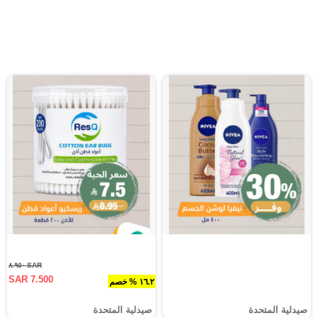
SAR ٨.٩٥٠
SAR 7.500
١٦.٢ % خصم
صيدلية المتحدة
صيدلية المتحدة