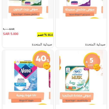
SAR ٩.٠٠٠
SAR 5.000
٤٤.٤ % خصم
صيدلية المتحدة
صيدلية المتحدة