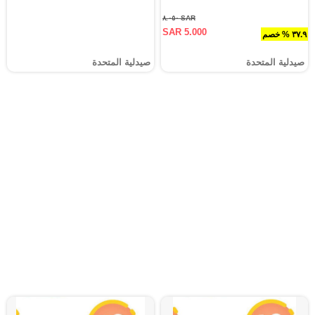
SAR ٨.٠٥٠
SAR 5.000
٣٧.٩ % خصم
صيدلية المتحدة
صيدلية المتحدة