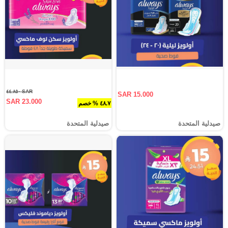
SAR ٤٤.٨٥٠
SAR 15.000
SAR 23.000
٤٨.٧ % خصم
صيدلية المتحدة
صيدلية المتحدة