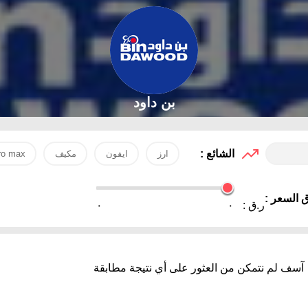
بن داود
الشائع :
ارز
ايفون
مكيف
ro max
 السعر :
ر.ق :
٠
٠
آسف لم نتمكن من العثور على أي نتيجة مطابقة