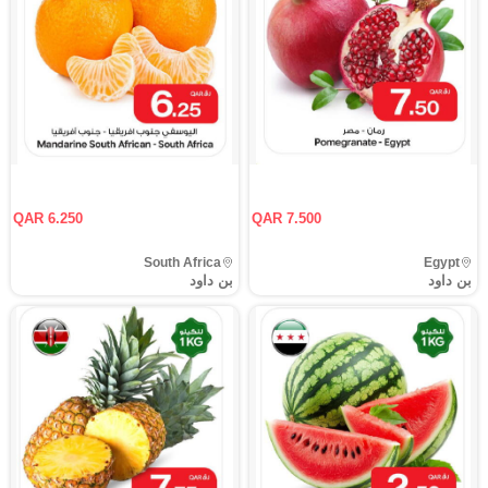
QAR 6.250
QAR 7.500
South Africa
Egypt
بن داود
بن داود