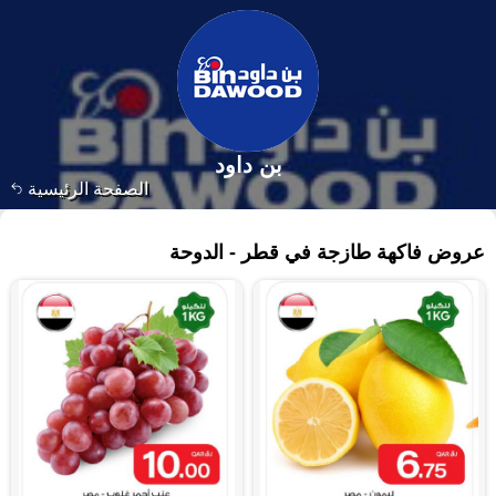
بن داود
الصفحة الرئيسية
١٣٣ منتجات
عروض فاكهة طازجة في قطر - الدوحة