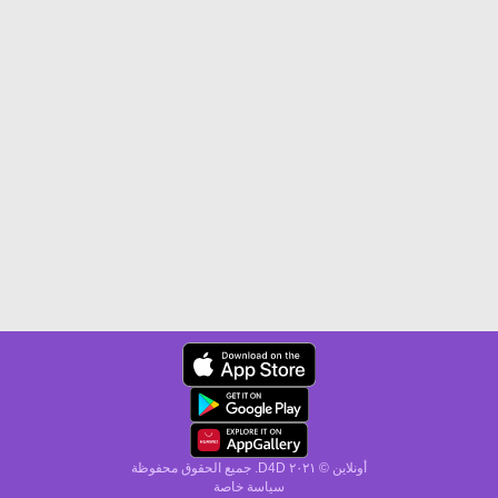
أونلاين © ۲۰٢١ D4D. جميع الحقوق محفوظة
سياسة خاصة