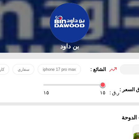
بن داود
الشائع :
iphone 17 pro max
سفاري
كار
 السعر :
ر.ق :
١٥
١٥
الدوحة