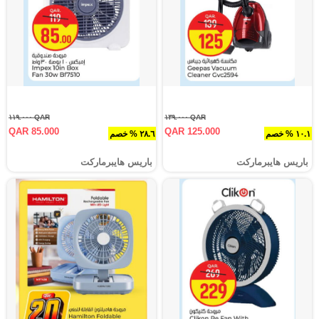
QAR ١١٩.٠٠٠
QAR ١٣٩.٠٠٠
QAR 85.000
QAR 125.000
١٠.١ % خصم
٢٨.٦ % خصم
باريس هايبرماركت
باريس هايبرماركت