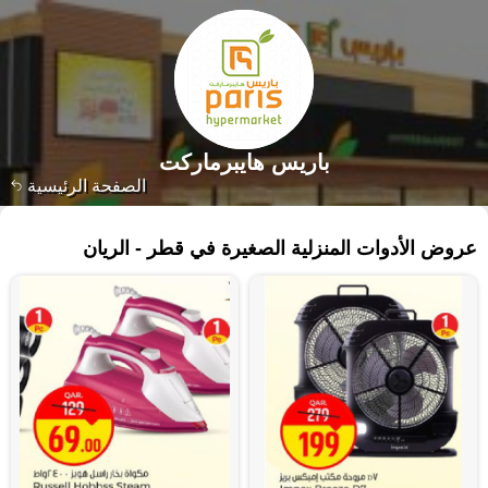
باريس هايبرماركت
الصفحة الرئيسية
٣٦١ منتجات
عروض الأدوات المنزلية الصغيرة في قطر - الريان