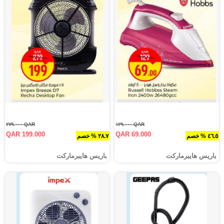
QAR ٢٧٩.٠٠٠
QAR ١٢٩.٠٠٠
QAR 199.000
QAR 69.000
٤٦.٥ % خصم
٢٨.٧ % خصم
باريس هايبرماركت
باريس هايبرماركت